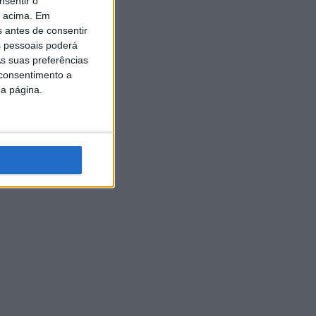
nsentir o
o acima. Em
s antes de consentir
 pessoais poderá
s suas preferências
 consentimento a
da página.