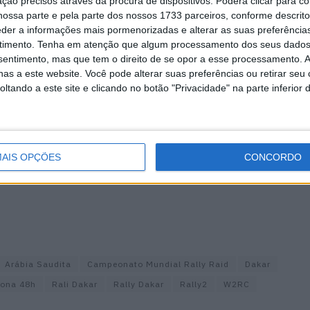
ção precisos através da procura de dispositivos. Poderá clicar para co
ral (70.º Rally2)
ossa parte e pela parte dos nossos 1733 parceiros, conforme descrit
eder a informações mais pormenorizadas e alterar as suas preferência
l (61.º Rally2)
timento.
Tenha em atenção que algum processamento dos seus dados
nsentimento, mas que tem o direito de se opor a esse processamento. A
l (54.º Rally2)
as a este website. Você pode alterar suas preferências ou retirar seu
l (59.º Rally2)
tando a este site e clicando no botão "Privacidade" na parte inferior 
l (53.º Rally2)
l (56.º Rally2)
l (51.º Rally2)
AIS OPÇÕES
CONCORDO
Arábia Saudita
Campeonato Mundial Rally Raid
Dakar
tona 48h
Rali Dakar
Rally Dakar
Rally2
W2RC