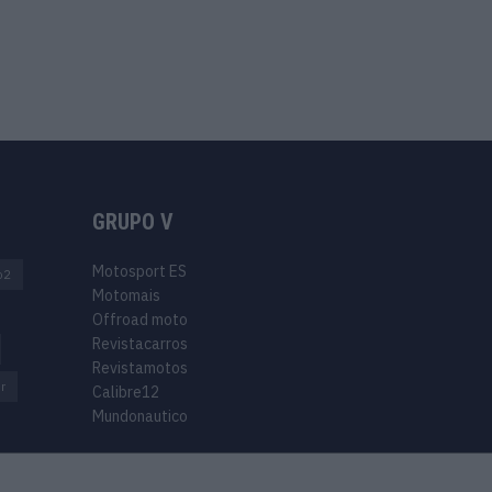
GRUPO V
Motosport ES
o2
Motomais
Offroad moto
Revistacarros
Revistamotos
r
Calibre12
Mundonautico