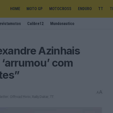
HOME
MOTO GP
MOTOCROSS
ENDURO
TT
T
evistamotos
Calibre12
Mundonautico
lexandre Azinhais
pa ‘arrumou’ com
tes”
A
A
etter
,
Offroad Moto
,
Rally Dakar
,
TT