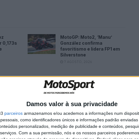
ez
MotoGP: Moto2, ‘Manu’
r 0,173s
González confirma
e
favoritismo e lidera FP1 em
Silverstone
7 AGOSTO, 2026
 descanso, regressando os atletas à competição no
Damos valor à sua privacidade
33
parceiros
armazenamos e/ou acedemos a informações num dispositi
essoais, como identificadores únicos e informações padrão enviadas 
a etapa
conteúdos personalizados, medição de publicidade e conteúdos, pesqui
serviços.
Com a sua permissão, nós e os nossos parceiros poderemos 