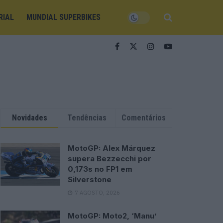
RIAL
MUNDIAL SUPERBIKES
Novidades
Tendências
Comentários
MotoGP: Alex Márquez
supera Bezzecchi por
0,173s no FP1 em
Silverstone
7 AGOSTO, 2026
MotoGP: Moto2, ‘Manu’