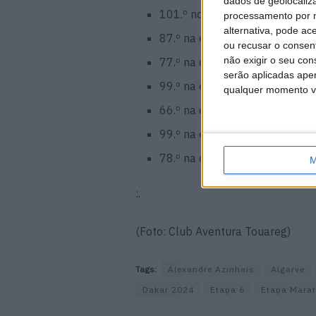
dados de geolocaliza
101.º no prólogo // 101.º na ge
processamento por n
alternativa, pode ac
87.º na etapa 1 // 89.º na gera
ou recusar o consen
não exigir o seu co
77.º na etapa 2 // 78.º na gera
serão aplicadas apen
99.º na etapa 3 // 80.º na gera
qualquer momento vol
66.º na etapa 4 // 74.º na gera
99.º na etapa 5 // 77.º na gera
78.º na etapa 6 // 69.º na gera
M
:.
(Foto: Club Aventura Touareg)
Tags:
Alexandre Azinhais
Algarve
Dakar 2024
Etapa 6
Etapa Mara