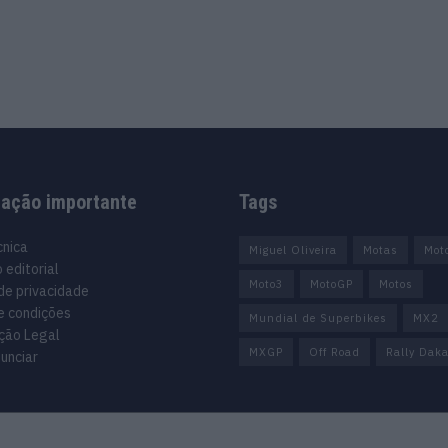
mação importante
Tags
cnica
Miguel Oliveira
Motas
Mot
 editorial
Moto3
MotoGP
Motos
 de privacidade
e condições
Mundial de Superbikes
MX2
ção Legal
MXGP
Off Road
Rally Daka
unciar