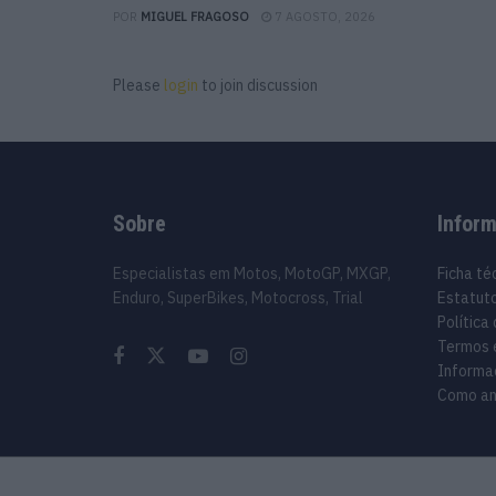
POR
MIGUEL FRAGOSO
7 AGOSTO, 2026
Please
login
to join discussion
Sobre
Infor
Especialistas em Motos, MotoGP, MXGP,
Ficha té
Enduro, SuperBikes, Motocross, Trial
Estatuto
Política
Termos 
Informa
Como an