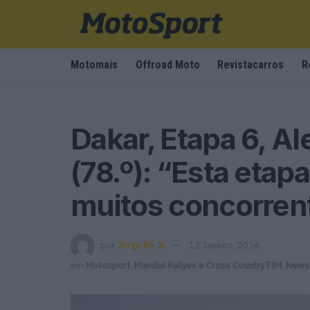
Motomais
Offroad Moto
Revistacarros
R
Dakar, Etapa 6, A
(78.º): “Esta eta
muitos concorren
por
Jorge Ró Jr.
12 Janeiro, 2024
em
Motosport
,
Mundial Rallyes e Cross Country FIM
,
Newsl