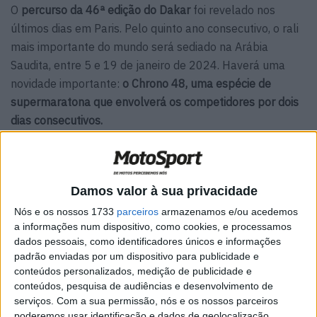
O
percurso da 46ª edição do Dakar
foi revelado nos
últimos dias em Paris. Pelo quinto ano consecutivo, o rali
mais importante do mundo será sediado na Arábia
Saudita, entre 5 e 19 de janeiro de 2024. Haverá uma
novidade importante:
o Chrono 48, uma espécie de
supermaratona que envolverá os competidores por dois
dias consecutivos.
Os números
Damos valor à sua privacidade
Nós e os nossos 1733
parceiros
armazenamos e/ou acedemos
a informações num dispositivo, como cookies, e processamos
dados pessoais, como identificadores únicos e informações
padrão enviadas por um dispositivo para publicidade e
conteúdos personalizados, medição de publicidade e
conteúdos, pesquisa de audiências e desenvolvimento de
serviços.
Com a sua permissão, nós e os nossos parceiros
poderemos usar identificação e dados de geolocalização