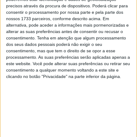
precisos através da procura de dispositivos. Poderá clicar para
consentir o processamento por nossa parte e pela parte dos
nossos 1733 parceiros, conforme descrito acima. Em
alternativa, pode aceder a informações mais pormenorizadas e
alterar as suas preferências antes de consentir ou recusar o
consentimento.
Tenha em atenção que algum processamento
dos seus dados pessoais poderá não exigir o seu
consentimento, mas que tem o direito de se opor a esse
processamento. As suas preferências serão aplicadas apenas a
este website. Você pode alterar suas preferências ou retirar seu
consentimento a qualquer momento voltando a este site e
clicando no botão "Privacidade" na parte inferior da página.
A prova decorrerá de 5 a 19 de Janeiro, precedida nos
dias 3 e 4 de verificações técnicas e administrativas.
Serão 12 etapas, totalizando 14 dias de corrida, com um
dia de descanso em Riad após a primeira semana. O
número total de quilómetros será de 7.891, dos quais
4.727 (bem mais de metade) serão dedicados a especiais
cronometradas.
Começaremos no acampamento Sea
Camp em Al Ula, no noroeste, e chegaremos à linha de