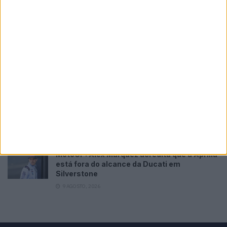
MotoGP: ‘Hat-trick’ Aprilia em Silverstone!
Primeiras impressões de Raúl, Martín e
Bezzecchi
9 AGOSTO, 2026
MotoGP: Raúl Fernández conquista a maior
vitória da carreira no GP da Grã-Bretanha
9 AGOSTO, 2026
MotoGP: Argentina cada vez mais perto de
voltar ao Mundial em 2027
9 AGOSTO, 2026
MotoGP: Alex Márquez acredita que a Aprilia
está fora do alcance da Ducati em
Silverstone
9 AGOSTO, 2026