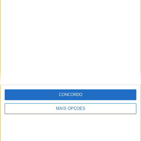
As 12 etapas do Dakar 2024
5 de Janeiro -Prólogo (SEA CAMP-SEA CAMP), Especial
29 km
6 de janeiro – Etapa 1 (ALULA-AL HENAKIYAH), Especial
com 405 km
CONCORDO
7 de janeiro – Etapa 2 (AL HENAKIYAH-AL DUWADIMI),
Especial com 470 km
MAIS OPÇÕES
8 de janeiro – Etapa 3 (AL DUWADIMI-AL SALAMIYA),
Especial com 440 km