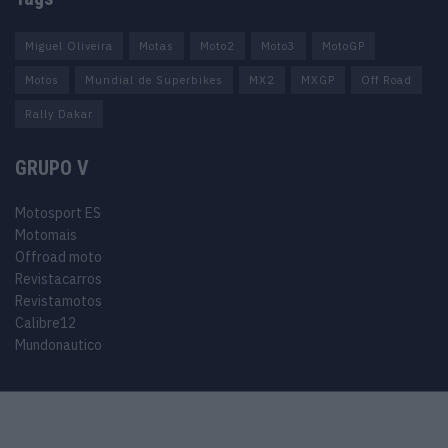
Miguel Oliveira
Motas
Moto2
Moto3
MotoGP
Motos
Mundial de Superbikes
MX2
MXGP
Off Road
Rally Dakar
GRUPO V
Motosport ES
Motomais
Offroad moto
Revistacarros
Revistamotos
Calibre12
Mundonautico