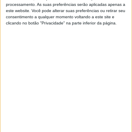
processamento. As suas preferências serão aplicadas apenas a
este website. Você pode alterar suas preferências ou retirar seu
WSBK: Razgatlioglu (2º) quer uma aliança
consentimento a qualquer momento voltando a este site e
com Rea para bater as Ducati
clicando no botão "Privacidade" na parte inferior da página.
POR
RICARDO FERREIRA
5 MARÇO, 2023
0
WSBK, Indonésia: Aegerter (8º)
fulminante na sua 300ª corrida
POR
RICARDO FERREIRA
4 MARÇO, 2023
0
WSBK, Testes Jerez, Toprak Razgalioglu
(1º): “Estamos felizes mas não vamos
parar”
POR
RICARDO FERREIRA
28 JANEIRO, 2023
0
SBK, Remy Gardner: “A minha ideia é
estar muito forte antes do final da
temporada”
POR
RICARDO FERREIRA
22 JANEIRO, 2023
0
WSBK, San Juan, Toprak Razgatlioglu (1º):
“Não penso no campeonato, apenas na