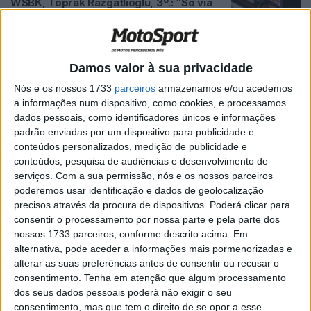
WSBK, Toprak Razgatlioglu, 3º.: “Só via
Ducatis à frente e atrás, tive sorte ser
terceiro”
POR
RICARDO FERREIRA
3 JUNHO, 2023
0
Damos valor à sua privacidade
BSB, Vídeo: A espetacular volta da pole
Nós e os nossos 1733
parceiros
armazenamos e/ou acedemos
de Kyle Ryde em Donington Park
a informações num dispositivo, como cookies, e processamos
POR
RICARDO FERREIRA
21 MAIO, 2023
0
dados pessoais, como identificadores únicos e informações
padrão enviadas por um dispositivo para publicidade e
WSBK, Barcelona, Toprak Razgatlioglu
conteúdos personalizados, medição de publicidade e
(Yamaha): “Senti-me um pouco azarado
conteúdos, pesquisa de audiências e desenvolvimento de
neste circuito no passado”
serviços.
Com a sua permissão, nós e os nossos parceiros
POR
RICARDO FERREIRA
4 MAIO, 2023
0
poderemos usar identificação e dados de geolocalização
precisos através da procura de dispositivos. Poderá clicar para
WSBK, Toprak Razgatlioglu, 3º.:
consentir o processamento por nossa parte e pela parte dos
“Impossível lutar com o Johnny e o
nossos 1733 parceiros, conforme descrito acima. Em
Alvaro”
alternativa, pode aceder a informações mais pormenorizadas e
POR
RICARDO FERREIRA
22 ABRIL, 2023
0
alterar as suas preferências antes de consentir ou recusar o
consentimento.
Tenha em atenção que algum processamento
Yamaha R1 completa 25 anos de vida!
dos seus dados pessoais poderá não exigir o seu
POR
REDAÇÃO
5 ABRIL, 2023
0
consentimento, mas que tem o direito de se opor a esse