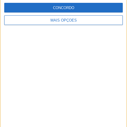
CONCORDO
MotoGP: Reviravolta? Miguel Oliveira pode
ter vaga em 2026
MAIS OPÇÕES
28 AGOSTO, 2025
MotoGP: Paolo Campinoti (Pramac) faz
revelações ‘desconfortáveis’ sobre Marc
Márquez
16 OUTUBRO, 2025
MotoGP: Toprak Razgatlioglu ‘muito
superior’ a Miguel Oliveira
29 DEZEMBRO, 2025
Sobre