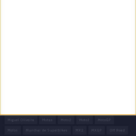
Especialistas em Motos, MotoGP, MXGP, Enduro, SuperBikes,
Motocross, Trial
Informação importante
Ficha técnica
Estatuto editorial
Política de privacidade
Termos e condições
Informação Legal
Como anunciar
Tags
Miguel Oliveira
Motas
Moto2
Moto3
MotoGP
Motos
Mundial de Superbikes
MX2
MXGP
Off Road