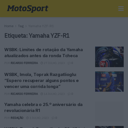
Home
Tag
Yamaha YZF-R1
Etiqueta:
Yamaha YZF-R1
WSBK: Limites de rotação da Yamaha
atualizados antes da ronda Tcheca
POR
RICARDO FERREIRA
27 JULHO, 2023
0
WSBK, Imola, Toprak Razgatlioglu:
“Espero recuperar alguns pontos e
vencer uma corrida longa”
POR
RICARDO FERREIRA
14 JULHO, 2023
0
Yamaha celebra o 25.º aniversário da
revolucionária R1
POR
REDAÇÃO
3 JULHO, 2023
0