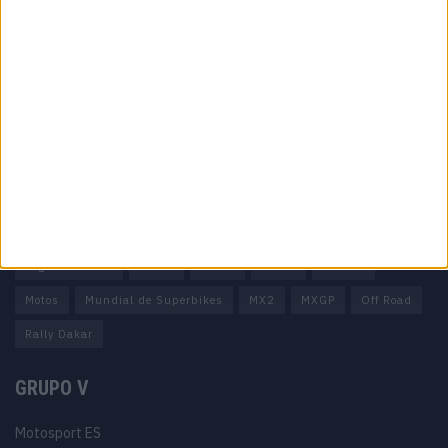
Informação importante
Ficha técnica
Estatuto editorial
Política de privacidade
Termos e condições
Informação Legal
Como anunciar
Tags
Miguel Oliveira
Motas
Moto2
Moto3
MotoGP
Motos
Mundial de Superbikes
MX2
MXGP
Off Road
Rally Dakar
GRUPO V
Motosport ES