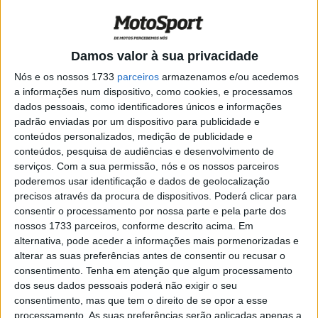
POR
ALEXANDRE MELO
17 ABRIL, 2019
0
Trial: Honda apresenta equipa para 2019
Damos valor à sua privacidade
POR
ALEXANDRE MELO
17 ABRIL, 2019
0
Nós e os nossos 1733
parceiros
armazenamos e/ou acedemos
a informações num dispositivo, como cookies, e processamos
dados pessoais, como identificadores únicos e informações
X-Trial: Toni Bou falha fecho do
padrão enviadas por um dispositivo para publicidade e
campeonato
conteúdos personalizados, medição de publicidade e
POR
ALEXANDRE MELO
27 MARÇO, 2018
0
conteúdos, pesquisa de audiências e desenvolvimento de
serviços.
Com a sua permissão, nós e os nossos parceiros
X-Trial: Toni Bou soma novo título mundial
poderemos usar identificação e dados de geolocalização
POR
ALEXANDRE MELO
19 MARÇO, 2018
0
precisos através da procura de dispositivos. Poderá clicar para
consentir o processamento por nossa parte e pela parte dos
nossos 1733 parceiros, conforme descrito acima. Em
X-Trial: Toni Bou apto para competir
alternativa, pode aceder a informações mais pormenorizadas e
POR
ALEXANDRE MELO
15 MARÇO, 2018
0
alterar as suas preferências antes de consentir ou recusar o
consentimento.
Tenha em atenção que algum processamento
dos seus dados pessoais poderá não exigir o seu
TrialGP: Lesão trava Arnaud Farré
consentimento, mas que tem o direito de se opor a esse
processamento. As suas preferências serão aplicadas apenas a
POR
ALEXANDRE MELO
15 FEVEREIRO, 2018
0