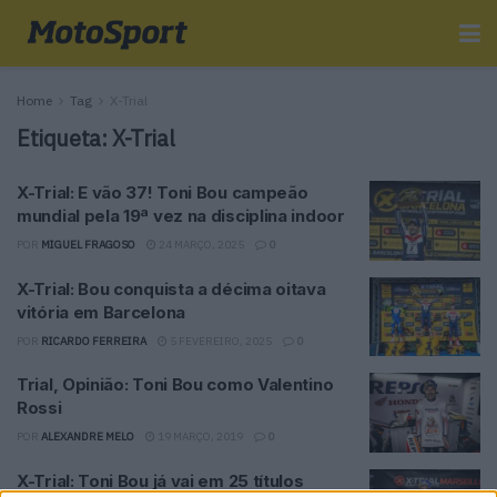
Home
Tag
X-Trial
Etiqueta:
X-Trial
X-Trial: E vão 37! Toni Bou campeão
mundial pela 19ª vez na disciplina indoor
POR
MIGUEL FRAGOSO
24 MARÇO, 2025
0
X-Trial: Bou conquista a décima oitava
vitória em Barcelona
POR
RICARDO FERREIRA
5 FEVEREIRO, 2025
0
Trial, Opinião: Toni Bou como Valentino
Rossi
POR
ALEXANDRE MELO
19 MARÇO, 2019
0
X-Trial: Toni Bou já vai em 25 títulos