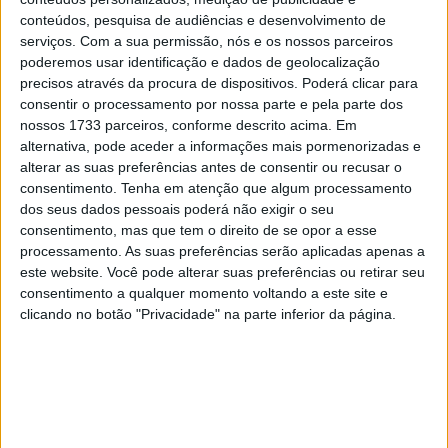
28 AGOSTO, 2025
conteúdos, pesquisa de audiências e desenvolvimento de
serviços.
Com a sua permissão, nós e os nossos parceiros
MotoGP: Paolo Campinoti (Pramac) faz
poderemos usar identificação e dados de geolocalização
revelações ‘desconfortáveis’ sobre Marc
precisos através da procura de dispositivos. Poderá clicar para
Márquez
consentir o processamento por nossa parte e pela parte dos
16 OUTUBRO, 2025
nossos 1733 parceiros, conforme descrito acima. Em
alternativa, pode aceder a informações mais pormenorizadas e
MotoGP: Toprak Razgatlioglu ‘muito
alterar as suas preferências antes de consentir ou recusar o
superior’ a Miguel Oliveira
consentimento.
Tenha em atenção que algum processamento
29 DEZEMBRO, 2025
dos seus dados pessoais poderá não exigir o seu
consentimento, mas que tem o direito de se opor a esse
processamento. As suas preferências serão aplicadas apenas a
este website. Você pode alterar suas preferências ou retirar seu
consentimento a qualquer momento voltando a este site e
clicando no botão "Privacidade" na parte inferior da página.
Sobre
Especialistas em Motos, MotoGP, MXGP, Enduro, SuperBikes,
Motocross, Trial