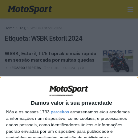
Home
Tag
WSBK Estoril 2024
Etiqueta:
WSBK Estoril 2024
WSBK, Estoril, TL1: Toprak o mais rápido
em sessão marcada por muitas quedas
POR
RICARDO FERREIRA
11 OUTUBRO, 2024
0
Tendências
Comentários
Novidades
Damos valor à sua privacidade
MotoGP- Reviravolta com Oliveira na Honda
Nós e os nossos 1733
parceiros
armazenamos e/ou acedemos
8 SETEMBRO, 2025
a informações num dispositivo, como cookies, e processamos
dados pessoais, como identificadores únicos e informações
MotoGP: Reviravolta? Miguel Oliveira pode
padrão enviadas por um dispositivo para publicidade e
ter vaga em 2026
conteúdos personalizados, medição de publicidade e