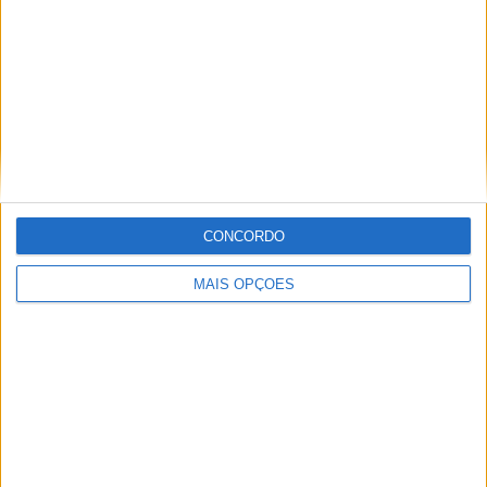
Informação importante
Ficha técnica
Estatuto editorial
Política de privacidade
Termos e condições
Informação Legal
CONCORDO
Como anunciar
MAIS OPÇÕES
Tags
Miguel Oliveira
Motas
Moto2
Moto3
MotoGP
Motos
Mundial de Superbikes
MX2
MXGP
Off Road
Rally Dakar