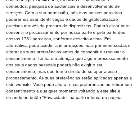
28 AGOSTO, 2025
conteúdos, pesquisa de audiências e desenvolvimento de
serviços.
Com a sua permissão, nós e os nossos parceiros
MotoGP: Paolo Campinoti (Pramac) faz
poderemos usar identificação e dados de geolocalização
revelações ‘desconfortáveis’ sobre Marc
precisos através da procura de dispositivos. Poderá clicar para
Márquez
consentir o processamento por nossa parte e pela parte dos
16 OUTUBRO, 2025
nossos 1731 parceiros, conforme descrito acima. Em
alternativa, pode aceder a informações mais pormenorizadas e
MotoGP: Toprak Razgatlioglu ‘muito
alterar as suas preferências antes de consentir ou recusar o
superior’ a Miguel Oliveira
consentimento.
Tenha em atenção que algum processamento
29 DEZEMBRO, 2025
dos seus dados pessoais poderá não exigir o seu
consentimento, mas que tem o direito de se opor a esse
processamento. As suas preferências serão aplicadas apenas a
este website. Você pode alterar suas preferências ou retirar seu
consentimento a qualquer momento voltando a este site e
clicando no botão "Privacidade" na parte inferior da página.
Sobre
Especialistas em Motos, MotoGP, MXGP, Enduro, SuperBikes,
Motocross, Trial