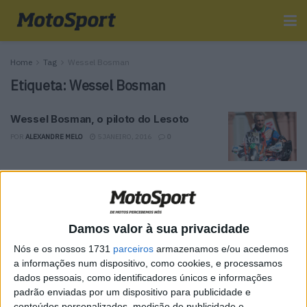
Home
Tag
Wessel Bosman
Etiqueta:
Wessel Bosman
Wessel Bosman, o piloto do Lesoto
POR
ALEXANDRE MELO
5 JANEIRO, 2016
0
Tendências
Comentários
Novidades
Damos valor à sua privacidade
MotoGP- Reviravolta com Oliveira na Honda
Nós e os nossos 1731
parceiros
armazenamos e/ou acedemos
8 SETEMBRO, 2025
a informações num dispositivo, como cookies, e processamos
dados pessoais, como identificadores únicos e informações
MotoGP: Reviravolta? Miguel Oliveira pode
padrão enviadas por um dispositivo para publicidade e
ter vaga em 2026
conteúdos personalizados, medição de publicidade e