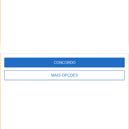
Informação importante
Ficha técnica
Estatuto editorial
Política de privacidade
Termos e condições
Informação Legal
CONCORDO
Como anunciar
MAIS OPÇÕES
Tags
Miguel Oliveira
Motas
Moto2
Moto3
MotoGP
Motos
Mundial de Superbikes
MX2
MXGP
Off Road
Rally Dakar