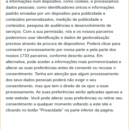
a informações num dispositivo, como cookies, e processamos
Haiden Deegan, o primeiro a conseguir
dados pessoais, como identificadores únicos e informações
uma “dobradinha”
padrão enviadas por um dispositivo para publicidade e
POR
JORGE RÓ JR.
23 JULHO, 2023
0
conteúdos personalizados, medição de publicidade e
conteúdos, pesquisa de audiências e desenvolvimento de
Vídeo AMA Supercross 450, Seattle:
serviços.
Com a sua permissão, nós e os nossos parceiros
Tomac iguala 50 vitórias de Stewart!
poderemos usar identificação e dados de geolocalização
POR
JORGE RÓ JR.
26 MARÇO, 2023
0
precisos através da procura de dispositivos. Poderá clicar para
consentir o processamento por nossa parte e pela parte dos
MotoAmérica, SBK: Danilo Petrucci
nossos 1733 parceiros, conforme descrito acima. Em
segura a liderança do campeonato
alternativa, pode aceder a informações mais pormenorizadas e
POR
RICARDO FERREIRA
3 JULHO, 2022
0
alterar as suas preferências antes de consentir ou recusar o
consentimento.
Tenha em atenção que algum processamento
dos seus dados pessoais poderá não exigir o seu
Tendências
Comentários
Novidades
consentimento, mas que tem o direito de se opor a esse
processamento. As suas preferências serão aplicadas apenas a
este website. Você pode alterar suas preferências ou retirar seu
MotoGP- Reviravolta com Oliveira na Honda
consentimento a qualquer momento voltando a este site e
8 SETEMBRO, 2025
clicando no botão "Privacidade" na parte inferior da página.
MotoGP: Reviravolta? Miguel Oliveira pode
ter vaga em 2026