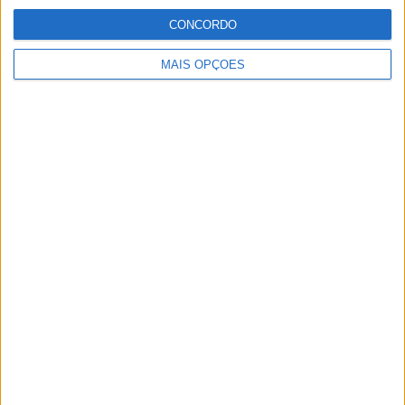
CONCORDO
MotoGP: Reviravolta? Miguel Oliveira pode
ter vaga em 2026
MAIS OPÇÕES
28 AGOSTO, 2025
MotoGP: Paolo Campinoti (Pramac) faz
revelações ‘desconfortáveis’ sobre Marc
Márquez
16 OUTUBRO, 2025
MotoGP: Toprak Razgatlioglu ‘muito
superior’ a Miguel Oliveira
29 DEZEMBRO, 2025
Sobre