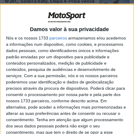
W2RC, Sonora Rally, Etapa 4: Price vence
etapa, Sanders mantém-se líder
POR
RICARDO FERREIRA
28 ABRIL, 2023
0
W2RC, Sonora Rally, Etapa 4: Price o mais
Damos valor à sua privacidade
rápido, mas resultados estão suspensos
Nós e os nossos 1733
parceiros
armazenamos e/ou acedemos
POR
RICARDO FERREIRA
27 ABRIL, 2023
0
a informações num dispositivo, como cookies, e processamos
dados pessoais, como identificadores únicos e informações
W2RC, Adrien Van Beveren, 6º.: “Perdi
padrão enviadas por um dispositivo para publicidade e
muito tempo na poeira de outro piloto”
conteúdos personalizados, medição de publicidade e
POR
RICARDO FERREIRA
27 ABRIL, 2023
0
conteúdos, pesquisa de audiências e desenvolvimento de
serviços.
Com a sua permissão, nós e os nossos parceiros
Matthias Walkner, 7º.: “Sem os bónus,
poderemos usar identificação e dados de geolocalização
acho que perdi cerca de três minutos
precisos através da procura de dispositivos. Poderá clicar para
para o Sanders”
consentir o processamento por nossa parte e pela parte dos
POR
RICARDO FERREIRA
27 ABRIL, 2023
0
nossos 1733 parceiros, conforme descrito acima. Em
alternativa, pode aceder a informações mais pormenorizadas e
W2RC, Ricky Brabec, 3º: “Tive um
alterar as suas preferências antes de consentir ou recusar o
pequeno problema e sofri uma
consentimento.
Tenha em atenção que algum processamento
penalização”
dos seus dados pessoais poderá não exigir o seu
POR
RICARDO FERREIRA
27 ABRIL, 2023
0
consentimento, mas que tem o direito de se opor a esse