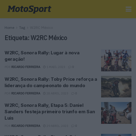
Home
Tag
W2RC México
Etiqueta:
W2RC México
W2RC, Sonora Rally: Lugar à nova
geração!
POR
RICARDO FERREIRA
1 MAIO, 2023
0
W2RC, Sonora Rally: Toby Price reforça a
liderança do campeonato do mundo
POR
RICARDO FERREIRA
28 ABRIL, 2023
0
W2RC, Sonora Rally, Etapa 5: Daniel
Sanders festeja primeiro triunfo em San
Luis
POR
RICARDO FERREIRA
29 ABRIL, 2023
0