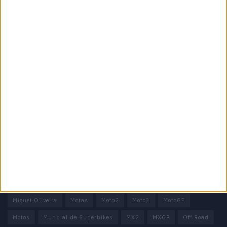
Especialistas em Motos, MotoGP, MXGP, Enduro, SuperBikes,
Motocross, Trial
Informação importante
Ficha técnica
Estatuto editorial
Política de privacidade
Termos e condições
Informação Legal
Como anunciar
Tags
Miguel Oliveira
Motas
Moto2
Moto3
MotoGP
Motos
Mundial de Superbikes
MX2
MXGP
Off Road