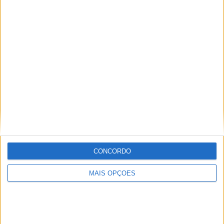
Sobre
Especialistas em Motos, MotoGP, MXGP, Enduro, SuperBikes,
Motocross, Trial
Informação importante
Ficha técnica
CONCORDO
Estatuto editorial
Política de privacidade
MAIS OPÇÕES
Termos e condições
Informação Legal
Como anunciar