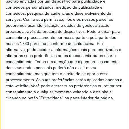
padrão enviadas por um dispositivo para publicidade e
Tendências
Comentários
Novidades
conteúdos personalizados, medição de publicidade e
conteúdos, pesquisa de audiências e desenvolvimento de
MotoGP- Reviravolta com Oliveira na Honda
serviços.
Com a sua permissão, nós e os nossos parceiros
8 SETEMBRO, 2025
poderemos usar identificação e dados de geolocalização
precisos através da procura de dispositivos. Poderá clicar para
consentir o processamento por nossa parte e pela parte dos
MotoGP: Reviravolta? Miguel Oliveira pode
nossos 1733 parceiros, conforme descrito acima. Em
ter vaga em 2026
alternativa, pode aceder a informações mais pormenorizadas e
28 AGOSTO, 2025
alterar as suas preferências antes de consentir ou recusar o
consentimento.
Tenha em atenção que algum processamento
MotoGP: Paolo Campinoti (Pramac) faz
dos seus dados pessoais poderá não exigir o seu
revelações ‘desconfortáveis’ sobre Marc
consentimento, mas que tem o direito de se opor a esse
Márquez
processamento. As suas preferências serão aplicadas apenas a
16 OUTUBRO, 2025
este website. Você pode alterar suas preferências ou retirar seu
consentimento a qualquer momento voltando a este site e
MotoGP: Toprak Razgatlioglu ‘muito
clicando no botão "Privacidade" na parte inferior da página.
superior’ a Miguel Oliveira
29 DEZEMBRO, 2025