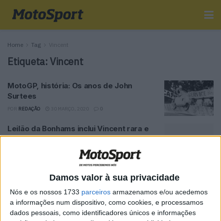
Home
Tag
Vincent
Etiqueta:
Vincent
MotoGP, história: Os anos de John
Surtees
POR
REDAÇÃO
30 MARÇO, 2020
0
Leilão da Bonhams inclui Vincent rara e
Ducati Supermono
POR
PAULO ARAÚJO
14 JANEIRO, 2019
0
Leilão de clássicas em Las Vegas espera bater
Damos valor à sua privacidade
recordes – Parte I
Nós e os nossos 1733
parceiros
armazenamos e/ou acedemos
POR
PAULO ARAÚJO
22 DEZEMBRO, 2018
0
a informações num dispositivo, como cookies, e processamos
dados pessoais, como identificadores únicos e informações