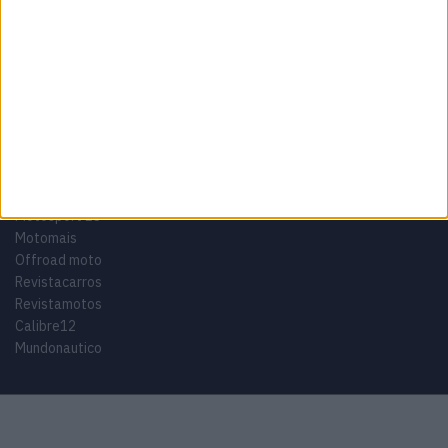
Tags
Miguel Oliveira
Motas
Moto2
Moto3
MotoGP
Motos
Mundial de Superbikes
MX2
MXGP
Off Road
Rally Dakar
GRUPO V
Motosport ES
Motomais
Offroad moto
Revistacarros
Revistamotos
Calibre12
Mundonautico