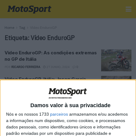
Home
Tag
Vídeo EnduroGP
Etiqueta:
Vídeo EnduroGP
Vídeo EnduroGP: As condições extremas
no GP de Itália
POR
RICARDO FERREIRA
27 JUNHO, 2024
0
Vídeo EnduroGP, Itália: Josep Garcia
domina 1º dia
POR
RICARDO FERREIRA
23 JUNHO, 2024
0
Damos valor à sua privacidade
Tendências
Comentários
Novidades
Nós e os nossos 1733
parceiros
armazenamos e/ou acedemos
a informações num dispositivo, como cookies, e processamos
dados pessoais, como identificadores únicos e informações
MotoGP- Reviravolta com Oliveira na Honda
padrão enviadas por um dispositivo para publicidade e