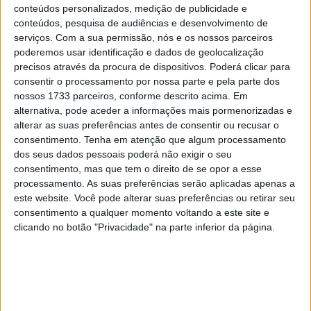
8 SETEMBRO, 2025
conteúdos personalizados, medição de publicidade e
conteúdos, pesquisa de audiências e desenvolvimento de
MotoGP: Reviravolta? Miguel Oliveira pode
serviços.
Com a sua permissão, nós e os nossos parceiros
ter vaga em 2026
poderemos usar identificação e dados de geolocalização
precisos através da procura de dispositivos. Poderá clicar para
28 AGOSTO, 2025
consentir o processamento por nossa parte e pela parte dos
nossos 1733 parceiros, conforme descrito acima. Em
MotoGP: Paolo Campinoti (Pramac) faz
revelações ‘desconfortáveis’ sobre Marc
alternativa, pode aceder a informações mais pormenorizadas e
Márquez
alterar as suas preferências antes de consentir ou recusar o
consentimento.
Tenha em atenção que algum processamento
16 OUTUBRO, 2025
dos seus dados pessoais poderá não exigir o seu
MotoGP: Toprak Razgatlioglu ‘muito
consentimento, mas que tem o direito de se opor a esse
superior’ a Miguel Oliveira
processamento. As suas preferências serão aplicadas apenas a
este website. Você pode alterar suas preferências ou retirar seu
29 DEZEMBRO, 2025
consentimento a qualquer momento voltando a este site e
clicando no botão "Privacidade" na parte inferior da página.
Sobre