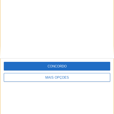
Especialistas em Motos, MotoGP, MXGP, Enduro, SuperBikes,
Motocross, Trial
Informação importante
Ficha técnica
Estatuto editorial
Política de privacidade
CONCORDO
Termos e condições
Informação Legal
MAIS OPÇÕES
Como anunciar
Tags
Miguel Oliveira
Motas
Moto2
Moto3
MotoGP
Motos
Mundial de Superbikes
MX2
MXGP
Off Road