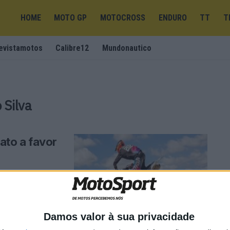
HOME
MOTO GP
MOTOCROSS
ENDURO
TT
T
evistamotos
Calibre12
Mundonautico
 Silva
to a favor
ção de fundos
Damos valor à sua privacidade