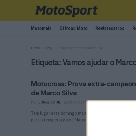
Motomais
Offroad Moto
Revistacarros
R
Home
Tag
Vamos ajudar o Marco Silva
Etiqueta:
Vamos ajudar o Marco
Motocross: Prova extra-campeona
de Marco Silva
POR
JORGE RÓ JR.
23 AGOSTO, 2022
0
Tem lugar este domingo mais uma iniciativa de angaria
para a recuperação de Marco Silva.