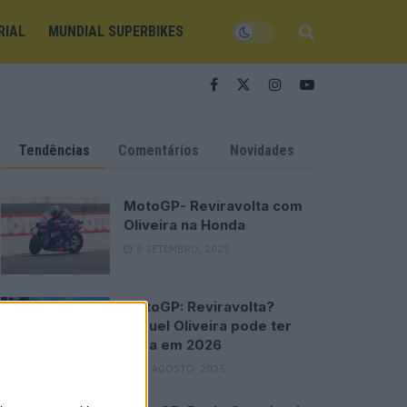
RIAL
MUNDIAL SUPERBIKES
Tendências
Comentários
Novidades
MotoGP- Reviravolta com
Oliveira na Honda
8 SETEMBRO, 2025
MotoGP: Reviravolta?
Miguel Oliveira pode ter
vaga em 2026
28 AGOSTO, 2025