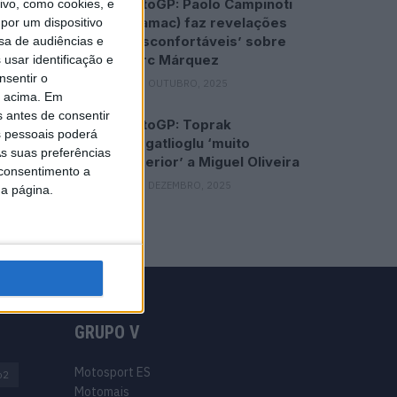
MotoGP: Paolo Campinoti
vo, como cookies, e
(Pramac) faz revelações
por um dispositivo
‘desconfortáveis’ sobre
sa de audiências e
Marc Márquez
usar identificação e
nsentir o
16 OUTUBRO, 2025
o acima. Em
s antes de consentir
MotoGP: Toprak
 pessoais poderá
Razgatlioglu ‘muito
s suas preferências
superior’ a Miguel Oliveira
 consentimento a
29 DEZEMBRO, 2025
da página.
GRUPO V
Motosport ES
o2
Motomais