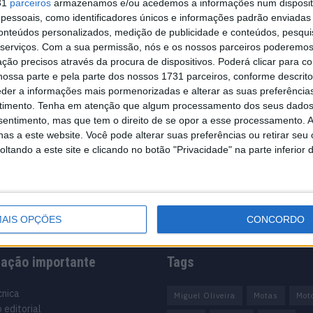
31
parceiros
armazenamos e/ou acedemos a informações num dispositi
essoais, como identificadores únicos e informações padrão enviadas 
teve no
conteúdos personalizados, medição de publicidade e conteúdos, pesqui
serviços.
Com a sua permissão, nós e os nossos parceiros poderemos 
ção precisos através da procura de dispositivos. Poderá clicar para co
ossa parte e pela parte dos nossos 1731 parceiros, conforme descrit
eder a informações mais pormenorizadas e alterar as suas preferência
 recuperar da
timento.
Tenha em atenção que algum processamento dos seus dados
nsentimento, mas que tem o direito de se opor a esse processamento. A
as a este website. Você pode alterar suas preferências ou retirar seu
tando a este site e clicando no botão "Privacidade" na parte inferior 
AIS OPÇÕES
CONCORDO
mação importante
Tags
cnica
Miguel Oliveira
Motas
Mot
 editorial