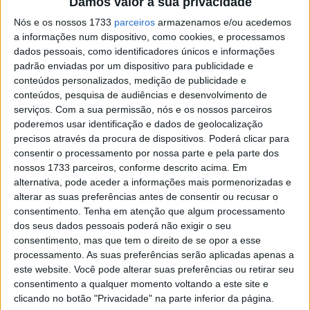
Damos valor à sua privacidade
Lata
Nós e os nossos 1733
parceiros
armazenamos e/ou acedemos
POR
RICARDO FERREIRA
15 FEVEREIRO, 2025
0
a informações num dispositivo, como cookies, e processamos
MXGP: Honda HRC reforça a sua
dados pessoais, como identificadores únicos e informações
formação para a temporada 2025
padrão enviadas por um dispositivo para publicidade e
conteúdos personalizados, medição de publicidade e
POR
RICARDO FERREIRA
7 FEVEREIRO, 2025
0
conteúdos, pesquisa de audiências e desenvolvimento de
MX2: Valerio Lata junta-se ao Team HRC
serviços.
Com a sua permissão, nós e os nossos parceiros
em 2025
poderemos usar identificação e dados de geolocalização
precisos através da procura de dispositivos. Poderá clicar para
POR
RICARDO FERREIRA
15 NOVEMBRO, 2024
0
consentir o processamento por nossa parte e pela parte dos
nossos 1733 parceiros, conforme descrito acima. Em
EMX 250, Corrida 2: Cas Valk vence
alternativa, pode aceder a informações mais pormenorizadas e
segunda manga, Valerio Lata a geral
alterar as suas preferências antes de consentir ou recusar o
POR
RICARDO FERREIRA
29 JULHO, 2024
0
consentimento.
Tenha em atenção que algum processamento
dos seus dados pessoais poderá não exigir o seu
EMX, Lommel: Pilotos da GASGAS
consentimento, mas que tem o direito de se opor a esse
dominam primeiros treinos na Flandres
processamento. As suas preferências serão aplicadas apenas a
POR
RICARDO FERREIRA
27 JULHO, 2024
0
este website. Você pode alterar suas preferências ou retirar seu
consentimento a qualquer momento voltando a este site e
MX Prestige, Itália: Lupino bate Cairoli na
clicando no botão "Privacidade" na parte inferior da página.
segunda corrida