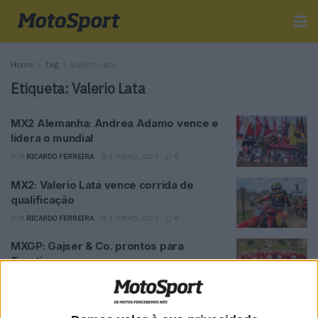
Home
Tag
Valerio Lata
Etiqueta:
Valerio Lata
MX2 Alemanha: Andrea Adamo vence e
lidera o mundial
POR
RICARDO FERREIRA
1 JUNHO, 2025
0
MX2: Valerio Lata vence corrida de
qualificação
POR
RICARDO FERREIRA
1 JUNHO, 2025
0
MXGP: Gajser & Co. prontos para
Trentino
POR
RICARDO FERREIRA
10 ABRIL, 2025
0
MX2: Forte estreia na Honda de Valerio