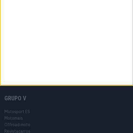
Ficha técnica
Estatuto editorial
Política de privacidade
Termos e condições
Informação Legal
Como anunciar
Tags
Miguel Oliveira
Motas
Moto2
Moto3
MotoGP
Motos
Mundial de Superbikes
MX2
MXGP
Off Road
Rally Dakar
GRUPO V
Motosport ES
Motomais
Offroad moto
Revistacarros