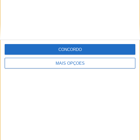
MotoGP: Toprak Razgatlioglu ‘muito
superior’ a Miguel Oliveira
29 DEZEMBRO, 2025
CONCORDO
MAIS OPÇÕES
Sobre
Especialistas em Motos, MotoGP, MXGP, Enduro, SuperBikes,
Motocross, Trial
Informação importante