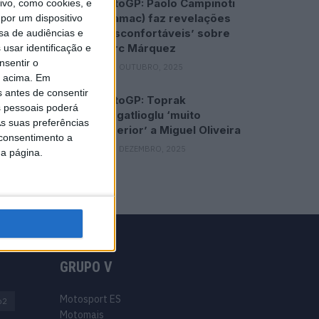
MotoGP: Paolo Campinoti
vo, como cookies, e
(Pramac) faz revelações
por um dispositivo
‘desconfortáveis’ sobre
sa de audiências e
Marc Márquez
usar identificação e
nsentir o
16 OUTUBRO, 2025
o acima. Em
s antes de consentir
MotoGP: Toprak
 pessoais poderá
Razgatlioglu ‘muito
s suas preferências
superior’ a Miguel Oliveira
 consentimento a
29 DEZEMBRO, 2025
da página.
GRUPO V
Motosport ES
o2
Motomais