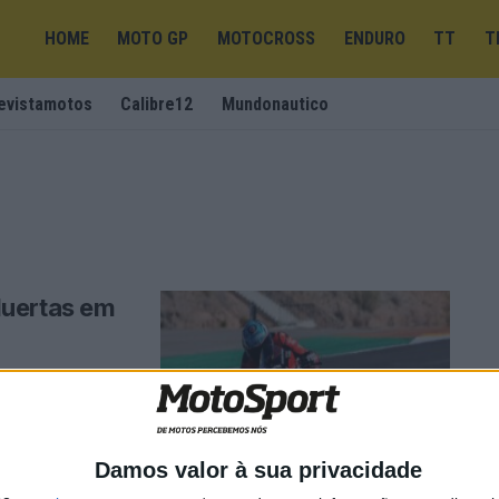
HOME
MOTO GP
MOTOCROSS
ENDURO
TT
T
evistamotos
Calibre12
Mundonautico
Huertas em
inou a primeira
Damos valor à sua privacidade