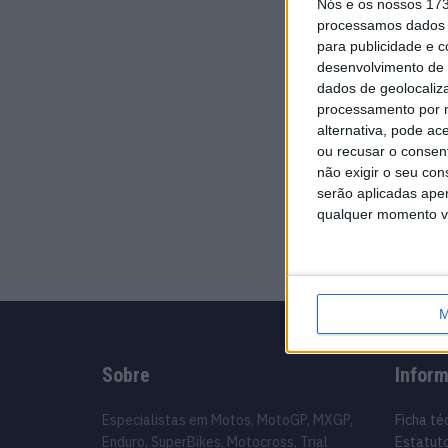
Nós e os nossos 17
processamos dados p
para publicidade e 
desenvolvimento de 
dados de geolocaliza
processamento por n
alternativa, pode ac
ou recusar o consen
não exigir o seu co
serão aplicadas apen
qualquer momento vol
M
Sobre
Infor
Especialistas em Motos, MotoGP, MXGP,
Ficha té
Enduro, SuperBikes, Motocross, Trial
Estatuto