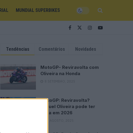
RIAL
MUNDIAL SUPERBIKES
Tendências
Comentários
Novidades
MotoGP- Reviravolta com
Oliveira na Honda
8 SETEMBRO, 2025
MotoGP: Reviravolta?
Miguel Oliveira pode ter
vaga em 2026
28 AGOSTO, 2025