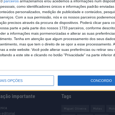
33
parceiros
armazenamos e/ou acedemos a informações num dispositi
essoais, como identificadores únicos e informações padrão enviadas 
conteúdos personalizados, medição de publicidade e conteúdos, pesqui
serviços.
Com a sua permissão, nós e os nossos parceiros poderemos 
ção precisos através da procura de dispositivos. Poderá clicar para co
ossa parte e pela parte dos nossos 1733 parceiros, conforme descrit
eder a informações mais pormenorizadas e alterar as suas preferência
timento.
Tenha em atenção que algum processamento dos seus dados
nsentimento, mas que tem o direito de se opor a esse processamento. A
as a este website. Você pode alterar suas preferências ou retirar seu
tando a este site e clicando no botão "Privacidade" na parte inferior 
AIS OPÇÕES
CONCORDO
mação importante
Tags
cnica
Miguel Oliveira
Motas
Mot
 editorial