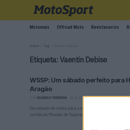
Motomais
Offroad Moto
Revistacarros
R
Home
Tag
Vaentin Debise
Etiqueta:
Vaentin Debise
WSSP: Um sábado perfeito para 
Aragão
POR
RICARDO FERREIRA
28 SETEMBRO, 2024
0
Um sábado de sonho para o espanhol da Ducati, que dom
corrida do Mundial de Supersport em Aragão, ...