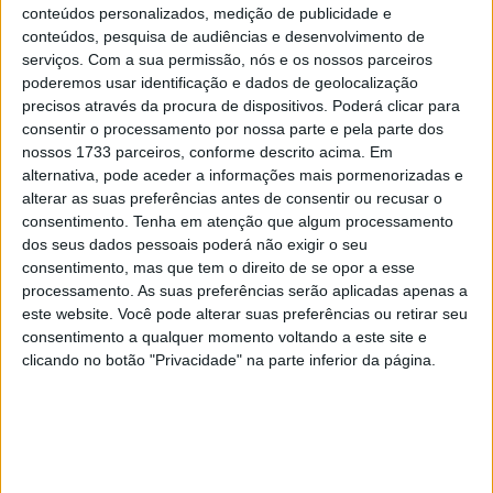
8 SETEMBRO, 2025
conteúdos personalizados, medição de publicidade e
conteúdos, pesquisa de audiências e desenvolvimento de
MotoGP: Reviravolta? Miguel Oliveira pode
serviços.
Com a sua permissão, nós e os nossos parceiros
ter vaga em 2026
poderemos usar identificação e dados de geolocalização
precisos através da procura de dispositivos. Poderá clicar para
28 AGOSTO, 2025
consentir o processamento por nossa parte e pela parte dos
nossos 1733 parceiros, conforme descrito acima. Em
MotoGP: Paolo Campinoti (Pramac) faz
revelações ‘desconfortáveis’ sobre Marc
alternativa, pode aceder a informações mais pormenorizadas e
Márquez
alterar as suas preferências antes de consentir ou recusar o
consentimento.
Tenha em atenção que algum processamento
16 OUTUBRO, 2025
dos seus dados pessoais poderá não exigir o seu
MotoGP: Toprak Razgatlioglu ‘muito
consentimento, mas que tem o direito de se opor a esse
superior’ a Miguel Oliveira
processamento. As suas preferências serão aplicadas apenas a
este website. Você pode alterar suas preferências ou retirar seu
29 DEZEMBRO, 2025
consentimento a qualquer momento voltando a este site e
clicando no botão "Privacidade" na parte inferior da página.
Sobre