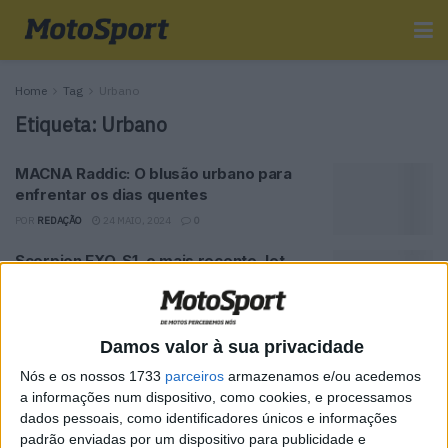
Home
Tag
Urbano
Etiqueta:
Urbano
MACNA Raddic: O blusão urbano para
enfrentar os dias quentes
POR
REDAÇÃO
24 MAIO, 2024
0
Scorpion EXO-S1, o mais recente Jet
urbano
POR
RICARDO FERREIRA
13 DEZEMBRO, 2020
0
Damos valor à sua privacidade
Tendências
Comentários
Novidades
Nós e os nossos 1733
parceiros
armazenamos e/ou acedemos
a informações num dispositivo, como cookies, e processamos
dados pessoais, como identificadores únicos e informações
MotoGP- Reviravolta com Oliveira na Honda
padrão enviadas por um dispositivo para publicidade e