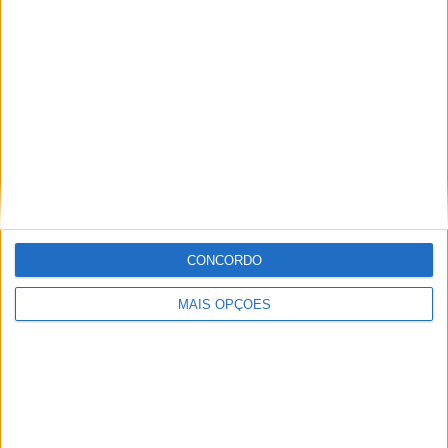
Especialistas em Motos, MotoGP, MXGP, Enduro, SuperBikes,
Motocross, Trial
Informação importante
Ficha técnica
Estatuto editorial
Política de privacidade
CONCORDO
Termos e condições
Informação Legal
MAIS OPÇÕES
Como anunciar
Tags
Miguel Oliveira
Motas
Moto2
Moto3
MotoGP
Motos
Mundial de Superbikes
MX2
MXGP
Off Road