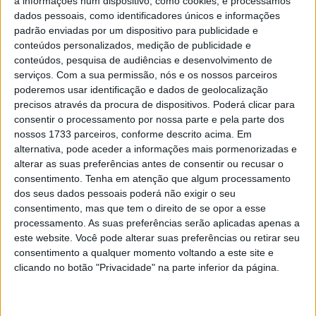
a informações num dispositivo, como cookies, e processamos
vitórias e Rui Gonçalves no top 20
dados pessoais, como identificadores únicos e informações
POR
REDACÇÃO
20 AGOSTO, 2017
0
padrão enviadas por um dispositivo para publicidade e
conteúdos personalizados, medição de publicidade e
MX2: Jorge Prado entra a vencer no GP
conteúdos, pesquisa de audiências e desenvolvimento de
da Suécia
serviços.
Com a sua permissão, nós e os nossos parceiros
POR
REDACÇÃO
20 AGOSTO, 2017
0
poderemos usar identificação e dados de geolocalização
precisos através da procura de dispositivos. Poderá clicar para
MX: Luís Outeiro em destaque no GP da
consentir o processamento por nossa parte e pela parte dos
Suécia
nossos 1733 parceiros, conforme descrito acima. Em
POR
REDACÇÃO
20 AGOSTO, 2017
0
alternativa, pode aceder a informações mais pormenorizadas e
alterar as suas preferências antes de consentir ou recusar o
consentimento.
Tenha em atenção que algum processamento
Tendências
Comentários
Novidades
dos seus dados pessoais poderá não exigir o seu
consentimento, mas que tem o direito de se opor a esse
processamento. As suas preferências serão aplicadas apenas a
MotoGP- Reviravolta com Oliveira na Honda
este website. Você pode alterar suas preferências ou retirar seu
8 SETEMBRO, 2025
consentimento a qualquer momento voltando a este site e
clicando no botão "Privacidade" na parte inferior da página.
MotoGP: Reviravolta? Miguel Oliveira pode
ter vaga em 2026
28 AGOSTO, 2025