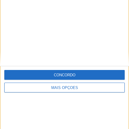
Especialistas em Motos, MotoGP, MXGP, Enduro, SuperBikes,
Motocross, Trial
Informação importante
Ficha técnica
Estatuto editorial
Política de privacidade
CONCORDO
Termos e condições
Informação Legal
MAIS OPÇÕES
Como anunciar
Tags
Miguel Oliveira
Motas
Moto2
Moto3
MotoGP
Motos
Mundial de Superbikes
MX2
MXGP
Off Road