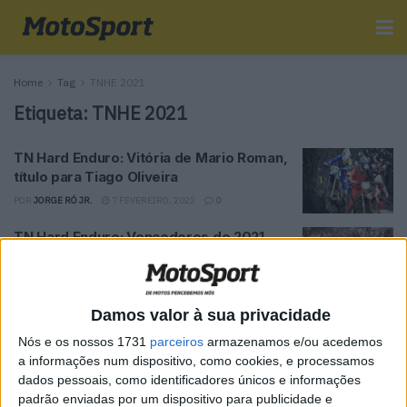
Home
Tag
TNHE 2021
Etiqueta:
TNHE 2021
TN Hard Enduro: Vitória de Mario Roman,
título para Tiago Oliveira
POR
JORGE RÓ JR.
7 FEVEREIRO, 2022
0
TN Hard Enduro: Vencedores de 2021
decidem-se em Valongo
POR
JORGE RÓ JR.
31 JANEIRO, 2022
0
Damos valor à sua privacidade
Tendências
Comentários
Novidades
Nós e os nossos 1731
parceiros
armazenamos e/ou acedemos
a informações num dispositivo, como cookies, e processamos
dados pessoais, como identificadores únicos e informações
MotoGP- Reviravolta com Oliveira na Honda
padrão enviadas por um dispositivo para publicidade e