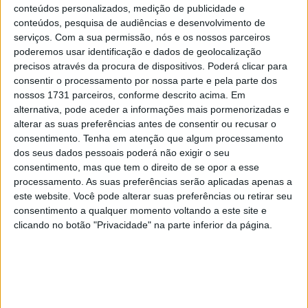
8 SETEMBRO, 2025
conteúdos personalizados, medição de publicidade e
conteúdos, pesquisa de audiências e desenvolvimento de
MotoGP: Reviravolta? Miguel Oliveira pode
serviços.
Com a sua permissão, nós e os nossos parceiros
ter vaga em 2026
poderemos usar identificação e dados de geolocalização
precisos através da procura de dispositivos. Poderá clicar para
28 AGOSTO, 2025
consentir o processamento por nossa parte e pela parte dos
nossos 1731 parceiros, conforme descrito acima. Em
MotoGP: Paolo Campinoti (Pramac) faz
revelações ‘desconfortáveis’ sobre Marc
alternativa, pode aceder a informações mais pormenorizadas e
Márquez
alterar as suas preferências antes de consentir ou recusar o
consentimento.
Tenha em atenção que algum processamento
16 OUTUBRO, 2025
dos seus dados pessoais poderá não exigir o seu
MotoGP: Toprak Razgatlioglu ‘muito
consentimento, mas que tem o direito de se opor a esse
superior’ a Miguel Oliveira
processamento. As suas preferências serão aplicadas apenas a
este website. Você pode alterar suas preferências ou retirar seu
29 DEZEMBRO, 2025
consentimento a qualquer momento voltando a este site e
clicando no botão "Privacidade" na parte inferior da página.
Sobre