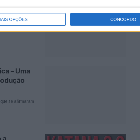
, o mito
AIS OPÇÕES
CONCORDO
ica – Uma
produção
s que se afirmaram
 a