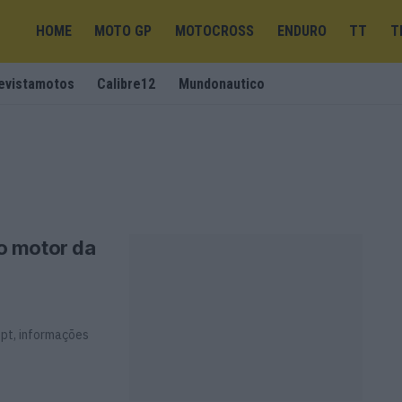
HOME
MOTO GP
MOTOCROSS
ENDURO
TT
T
evistamotos
Calibre12
Mundonautico
o motor da
ept, informações