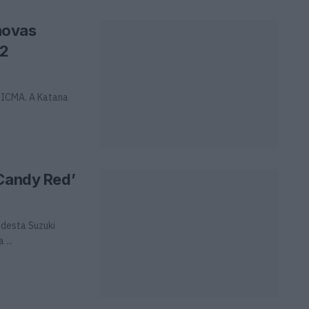
novas
22
 EICMA. A Katana
‘Candy Red’
 desta Suzuki
...