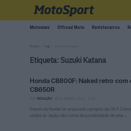
Motomais
Offroad Moto
Revistacarros
R
Home
Tag
Suzuki Katana
Etiqueta:
Suzuki Katana
Honda CB800F: Naked retro com 
CB650R
POR
REDAÇÃO
16 MARÇO, 2023
0
Depois da Honda ter arquivado o projeto da CB-F Conc
vindas do Japão dão conta da possibilidade de uma ...