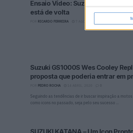
Ensaio Vídeo: Suzuki Katana 2020
está de volta
M
POR
RICARDO FERREIRA
7 AGOSTO, 2020
0
Suzuki GS1000S Wes Cooley Repl
proposta que poderia entrar em 
POR
PEDRO ROCHA
14 ABRIL, 2020
0
Seguindo as tendências de ir buscar inspiração a moto
como icons no passado, seja pelo seu sucesso ...
SUZUKI KATANA – Um Icon Pronto