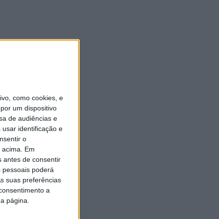
vo, como cookies, e
por um dispositivo
sa de audiências e
usar identificação e
nsentir o
o acima. Em
s antes de consentir
 pessoais poderá
s suas preferências
 consentimento a
da página.