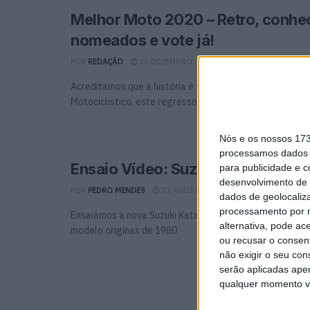
Melhor Moto 2020 – Retro, conhe
nomeados e vote já!
POR
REDAÇÃO
23 DEZEMBRO, 2020
0
Acreditamos que a história é feita de ciclos. No nosso 
Motociclistico, este regresso a um passado com simplici
Nós e os nossos 17
processamos dados p
Ensaio Vídeo: Suzuki Katana 202
para publicidade e 
desenvolvimento de 
POR
PEDRO MENDES
21 AGOSTO, 2020
0
dados de geolocaliza
processamento por n
Ensaiámos a nova Suzuki Katana e mostramos-lhe como 
alternativa, pode ac
modelo originas de 1980
ou recusar o consen
não exigir o seu co
serão aplicadas apen
qualquer momento vol