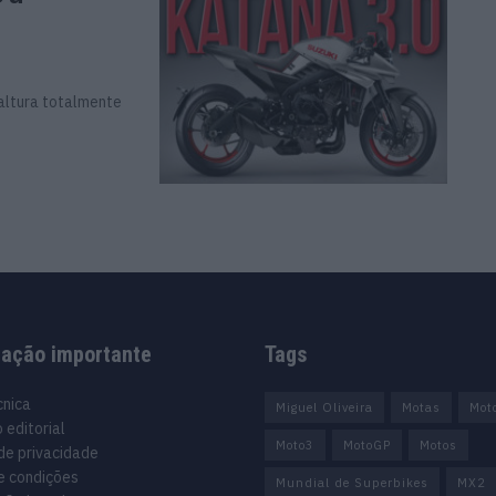
 altura totalmente
mação importante
Tags
cnica
Miguel Oliveira
Motas
Mot
 editorial
Moto3
MotoGP
Motos
 de privacidade
e condições
Mundial de Superbikes
MX2