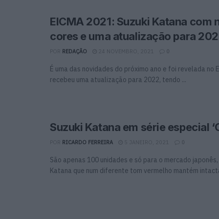
EICMA 2021: Suzuki Katana com 
cores e uma atualização para 20
POR
REDAÇÃO
24 NOVEMBRO, 2021
0
É uma das novidades do próximo ano e foi revelada no
recebeu uma atualização para 2022, tendo ...
Suzuki Katana em série especial 
POR
RICARDO FERREIRA
5 JANEIRO, 2021
0
São apenas 100 unidades e só para o mercado japonês,
Katana que num diferente tom vermelho mantém intacta 