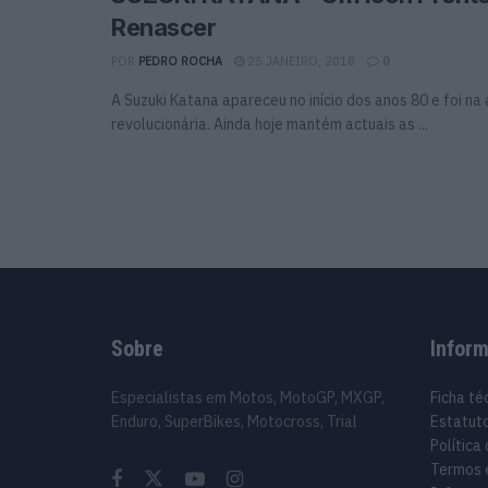
Renascer
POR
PEDRO ROCHA
25 JANEIRO, 2018
0
A Suzuki Katana apareceu no início dos anos 80 e foi na
revolucionária. Ainda hoje mantém actuais as ...
Sobre
Infor
Especialistas em Motos, MotoGP, MXGP,
Ficha té
Enduro, SuperBikes, Motocross, Trial
Estatuto
Política
Termos 