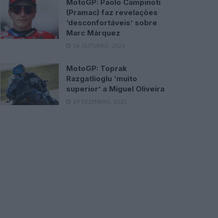
MotoGP: Paolo Campinoti
(Pramac) faz revelações
‘desconfortáveis’ sobre
Marc Márquez
16 OUTUBRO, 2025
MotoGP: Toprak
Razgatlioglu ‘muito
superior’ a Miguel Oliveira
29 DEZEMBRO, 2025