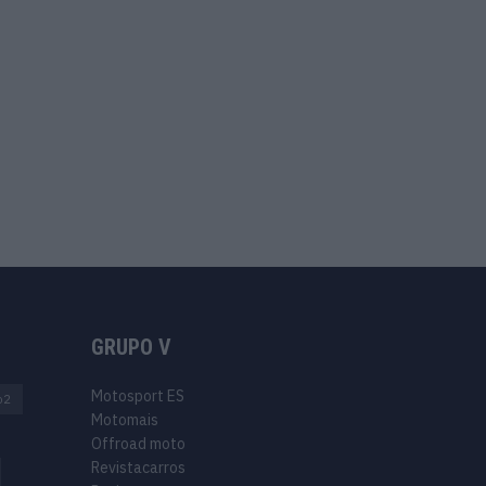
GRUPO V
Motosport ES
o2
Motomais
Offroad moto
Revistacarros