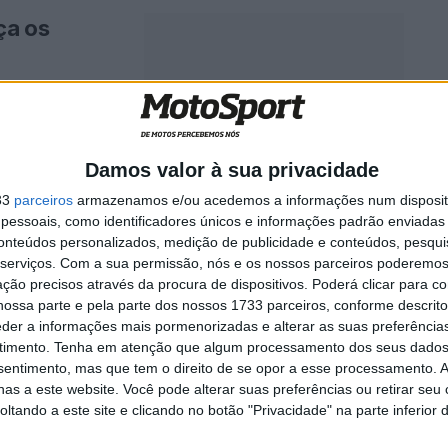
ça os
mundo
dade de ...
Damos valor à sua privacidade
33
parceiros
armazenamos e/ou acedemos a informações num dispositi
essoais, como identificadores únicos e informações padrão enviadas 
0
conteúdos personalizados, medição de publicidade e conteúdos, pesqui
serviços.
Com a sua permissão, nós e os nossos parceiros poderemos 
ção precisos através da procura de dispositivos. Poderá clicar para co
ossa parte e pela parte dos nossos 1733 parceiros, conforme descrit
evolui face ao
eder a informações mais pormenorizadas e alterar as suas preferência
timento.
Tenha em atenção que algum processamento dos seus dados
nsentimento, mas que tem o direito de se opor a esse processamento. A
as a este website. Você pode alterar suas preferências ou retirar seu
tando a este site e clicando no botão "Privacidade" na parte inferior 