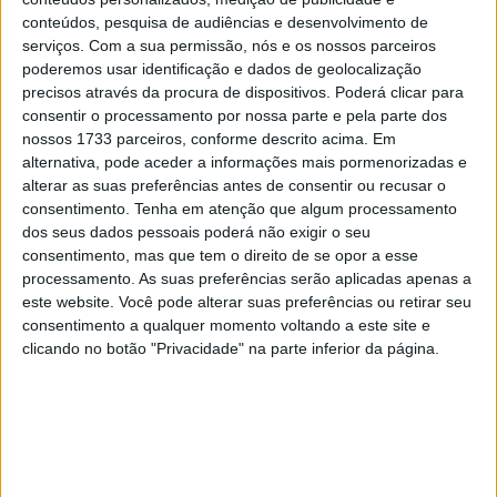
28 AGOSTO, 2025
conteúdos, pesquisa de audiências e desenvolvimento de
serviços.
Com a sua permissão, nós e os nossos parceiros
MotoGP: Paolo Campinoti (Pramac) faz
poderemos usar identificação e dados de geolocalização
revelações ‘desconfortáveis’ sobre Marc
precisos através da procura de dispositivos. Poderá clicar para
Márquez
consentir o processamento por nossa parte e pela parte dos
16 OUTUBRO, 2025
nossos 1733 parceiros, conforme descrito acima. Em
alternativa, pode aceder a informações mais pormenorizadas e
MotoGP: Toprak Razgatlioglu ‘muito
alterar as suas preferências antes de consentir ou recusar o
superior’ a Miguel Oliveira
consentimento.
Tenha em atenção que algum processamento
29 DEZEMBRO, 2025
dos seus dados pessoais poderá não exigir o seu
consentimento, mas que tem o direito de se opor a esse
processamento. As suas preferências serão aplicadas apenas a
este website. Você pode alterar suas preferências ou retirar seu
consentimento a qualquer momento voltando a este site e
clicando no botão "Privacidade" na parte inferior da página.
Sobre
Especialistas em Motos, MotoGP, MXGP, Enduro, SuperBikes,
Motocross, Trial