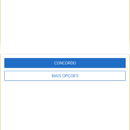
Informação importante
Ficha técnica
Estatuto editorial
Política de privacidade
Termos e condições
Informação Legal
CONCORDO
Como anunciar
MAIS OPÇÕES
Tags
Miguel Oliveira
Motas
Moto2
Moto3
MotoGP
Motos
Mundial de Superbikes
MX2
MXGP
Off Road
Rally Dakar