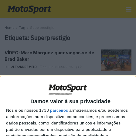
Home
Tag
Superprestigio
Etiqueta:
Superprestigio
VÍDEO: Marc Márquez quer vingar-se de
Brad Baker
POR
ALEXANDRE MELO
11 DEZEMBRO, 2015
0
Tendências
Comentários
Novidades
Damos valor à sua privacidade
MotoGP- Reviravolta com Oliveira na Honda
Nós e os nossos 1733
parceiros
armazenamos e/ou acedemos
8 SETEMBRO, 2025
a informações num dispositivo, como cookies, e processamos
dados pessoais, como identificadores únicos e informações
MotoGP: Reviravolta? Miguel Oliveira pode
padrão enviadas por um dispositivo para publicidade e
ter vaga em 2026
conteúdos personalizados, medição de publicidade e