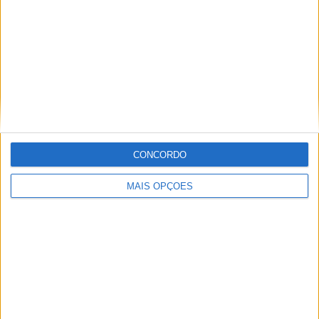
Informação importante
Ficha técnica
Estatuto editorial
Política de privacidade
Termos e condições
Informação Legal
CONCORDO
Como anunciar
MAIS OPÇÕES
Tags
Miguel Oliveira
Motas
Moto2
Moto3
MotoGP
Motos
Mundial de Superbikes
MX2
MXGP
Off Road
Rally Dakar