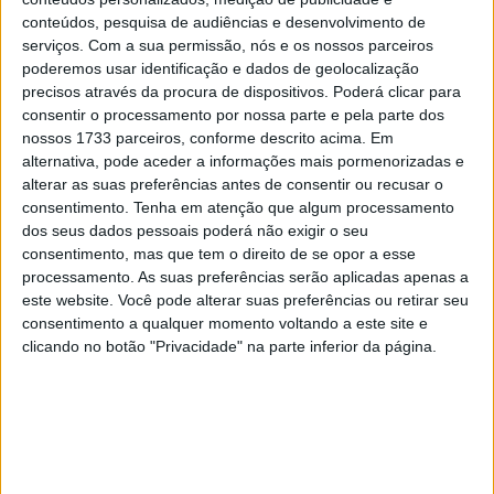
28 AGOSTO, 2025
conteúdos, pesquisa de audiências e desenvolvimento de
serviços.
Com a sua permissão, nós e os nossos parceiros
MotoGP: Paolo Campinoti (Pramac) faz
poderemos usar identificação e dados de geolocalização
revelações ‘desconfortáveis’ sobre Marc
precisos através da procura de dispositivos. Poderá clicar para
Márquez
consentir o processamento por nossa parte e pela parte dos
16 OUTUBRO, 2025
nossos 1733 parceiros, conforme descrito acima. Em
alternativa, pode aceder a informações mais pormenorizadas e
MotoGP: Toprak Razgatlioglu ‘muito
alterar as suas preferências antes de consentir ou recusar o
superior’ a Miguel Oliveira
consentimento.
Tenha em atenção que algum processamento
29 DEZEMBRO, 2025
dos seus dados pessoais poderá não exigir o seu
consentimento, mas que tem o direito de se opor a esse
processamento. As suas preferências serão aplicadas apenas a
este website. Você pode alterar suas preferências ou retirar seu
consentimento a qualquer momento voltando a este site e
clicando no botão "Privacidade" na parte inferior da página.
Sobre
Especialistas em Motos, MotoGP, MXGP, Enduro, SuperBikes,
Motocross, Trial