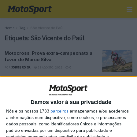
Home
Tag
São Vicente do Paúl
Etiqueta:
São Vicente do Paúl
Motocross: Prova extra-campeonato a
favor de Marco Silva
POR
JORGE RÓ JR.
23 AGOSTO, 2022
0
Tendências
Comentários
Novidades
Damos valor à sua privacidade
MotoGP- Reviravolta com Oliveira na Honda
Nós e os nossos 1733
parceiros
armazenamos e/ou acedemos
8 SETEMBRO, 2025
a informações num dispositivo, como cookies, e processamos
dados pessoais, como identificadores únicos e informações
MotoGP: Reviravolta? Miguel Oliveira pode
padrão enviadas por um dispositivo para publicidade e
ter vaga em 2026
conteúdos personalizados, medição de publicidade e