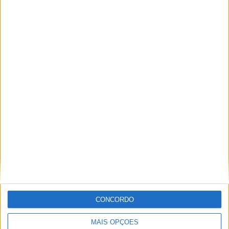
16 OUTUBRO, 2025
MotoGP: Toprak Razgatlioglu ‘muito
superior’ a Miguel Oliveira
29 DEZEMBRO, 2025
Sobre
Especialistas em Motos, MotoGP, MXGP, Enduro, SuperBikes,
Motocross, Trial
CONCORDO
Informação importante
MAIS OPÇÕES