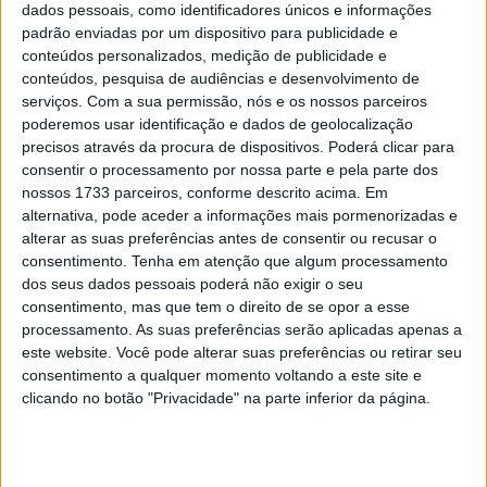
temporada em Portimão
dados pessoais, como identificadores únicos e informações
padrão enviadas por um dispositivo para publicidade e
POR
RICARDO FERREIRA
24 NOVEMBRO, 2022
0
conteúdos personalizados, medição de publicidade e
CEV Portimão: Primeiros cronos com
conteúdos, pesquisa de audiências e desenvolvimento de
líderes na frente
serviços.
Com a sua permissão, nós e os nossos parceiros
poderemos usar identificação e dados de geolocalização
POR
ALEXANDRE MELO
27 AGOSTO, 2016
0
precisos através da procura de dispositivos. Poderá clicar para
consentir o processamento por nossa parte e pela parte dos
nossos 1733 parceiros, conforme descrito acima. Em
Tendências
Comentários
Novidades
alternativa, pode aceder a informações mais pormenorizadas e
alterar as suas preferências antes de consentir ou recusar o
MotoGP- Reviravolta com Oliveira na Honda
consentimento.
Tenha em atenção que algum processamento
dos seus dados pessoais poderá não exigir o seu
8 SETEMBRO, 2025
consentimento, mas que tem o direito de se opor a esse
processamento. As suas preferências serão aplicadas apenas a
MotoGP: Reviravolta? Miguel Oliveira pode
este website. Você pode alterar suas preferências ou retirar seu
ter vaga em 2026
consentimento a qualquer momento voltando a este site e
28 AGOSTO, 2025
clicando no botão "Privacidade" na parte inferior da página.
MotoGP: Paolo Campinoti (Pramac) faz
revelações ‘desconfortáveis’ sobre Marc
Márquez