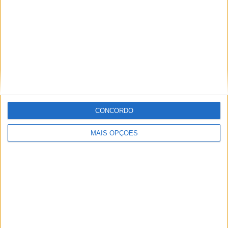
Informação importante
Ficha técnica
Estatuto editorial
Política de privacidade
Termos e condições
Informação Legal
CONCORDO
Como anunciar
MAIS OPÇÕES
Tags
Miguel Oliveira
Motas
Moto2
Moto3
MotoGP
Motos
Mundial de Superbikes
MX2
MXGP
Off Road
Rally Dakar