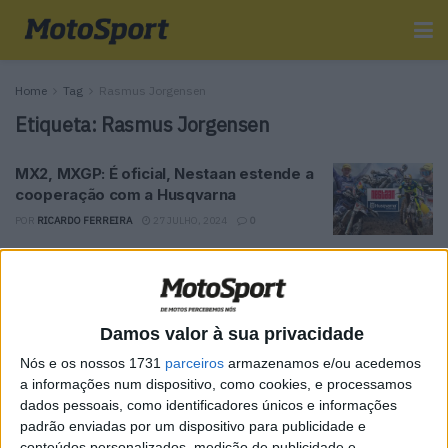
Home
Tag
Rasmus Jorgensen
Etiqueta:
Rasmus Jorgensen
MX2, MXGP: É oficial, Nestaan estende a
cooperação com a Husqvarna
POR
RICARDO FERREIRA
27 JULHO, 2024
0
Tendências
Comentários
Novidades
Damos valor à sua privacidade
MotoGP- Reviravolta com Oliveira na Honda
Nós e os nossos 1731
parceiros
armazenamos e/ou acedemos
8 SETEMBRO, 2025
a informações num dispositivo, como cookies, e processamos
dados pessoais, como identificadores únicos e informações
MotoGP: Reviravolta? Miguel Oliveira pode
padrão enviadas por um dispositivo para publicidade e
ter vaga em 2026
conteúdos personalizados, medição de publicidade e