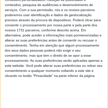
28 AGOSTO, 2025
conteúdos, pesquisa de audiências e desenvolvimento de
serviços.
Com a sua permissão, nós e os nossos parceiros
MotoGP: Paolo Campinoti (Pramac) faz
poderemos usar identificação e dados de geolocalização
revelações ‘desconfortáveis’ sobre Marc
precisos através da procura de dispositivos. Poderá clicar para
Márquez
consentir o processamento por nossa parte e pela parte dos
16 OUTUBRO, 2025
nossos 1731 parceiros, conforme descrito acima. Em
alternativa, pode aceder a informações mais pormenorizadas e
MotoGP: Toprak Razgatlioglu ‘muito
alterar as suas preferências antes de consentir ou recusar o
superior’ a Miguel Oliveira
consentimento.
Tenha em atenção que algum processamento
29 DEZEMBRO, 2025
dos seus dados pessoais poderá não exigir o seu
consentimento, mas que tem o direito de se opor a esse
processamento. As suas preferências serão aplicadas apenas a
este website. Você pode alterar suas preferências ou retirar seu
consentimento a qualquer momento voltando a este site e
clicando no botão "Privacidade" na parte inferior da página.
Sobre
Especialistas em Motos, MotoGP, MXGP, Enduro, SuperBikes,
Motocross, Trial