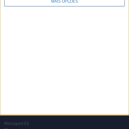
MAIS OPÇÕES
Informação importante
Ficha técnica
Estatuto editorial
Política de privacidade
Termos e condições
Informação Legal
Como anunciar
Tags
Miguel Oliveira
Motas
Moto2
Moto3
MotoGP
Motos
Mundial de Superbikes
MX2
MXGP
Off Road
Rally Dakar
GRUPO V
Motosport ES