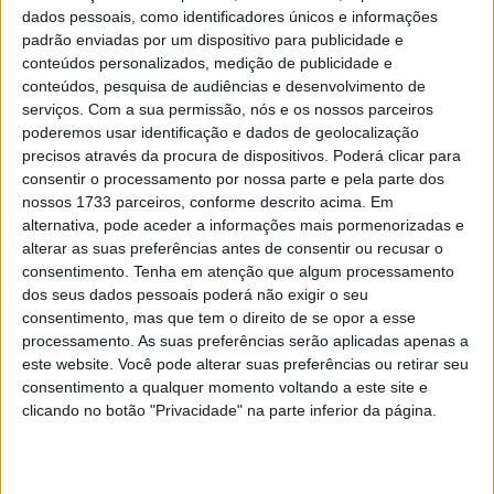
dados pessoais, como identificadores únicos e informações
Diogo Vieira, Mundial SuperEnduro,
padrão enviadas por um dispositivo para publicidade e
Polónia: “Há dias assim”
conteúdos personalizados, medição de publicidade e
POR
JORGE RÓ JR.
10 DEZEMBRO, 2023
0
conteúdos, pesquisa de audiências e desenvolvimento de
serviços.
Com a sua permissão, nós e os nossos parceiros
Mundial SuperEnduro, França: Diogo
poderemos usar identificação e dados de geolocalização
Vieira quer batalhar pelo Top 5
precisos através da procura de dispositivos. Poderá clicar para
POR
JORGE RÓ JR.
25 NOVEMBRO, 2023
0
consentir o processamento por nossa parte e pela parte dos
nossos 1733 parceiros, conforme descrito acima. Em
alternativa, pode aceder a informações mais pormenorizadas e
Tendências
Comentários
Novidades
alterar as suas preferências antes de consentir ou recusar o
consentimento.
Tenha em atenção que algum processamento
dos seus dados pessoais poderá não exigir o seu
MotoGP- Reviravolta com Oliveira na Honda
consentimento, mas que tem o direito de se opor a esse
8 SETEMBRO, 2025
processamento. As suas preferências serão aplicadas apenas a
este website. Você pode alterar suas preferências ou retirar seu
MotoGP: Reviravolta? Miguel Oliveira pode
consentimento a qualquer momento voltando a este site e
ter vaga em 2026
clicando no botão "Privacidade" na parte inferior da página.
28 AGOSTO, 2025
MotoGP: Paolo Campinoti (Pramac) faz