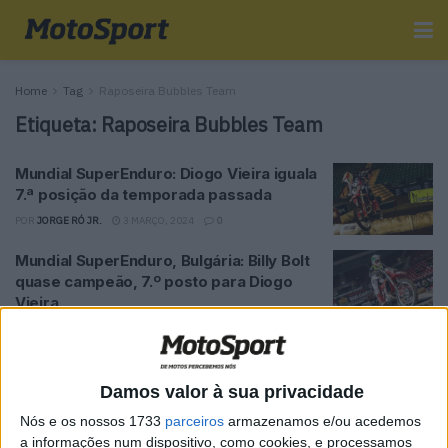
Home
Tag
Raposeira Bubbles Team
Etiqueta:
Raposeira Bubbles Team
Mundial SuperEnduro: Diogo Vieira iguala
7.ª posição da temporada passada
POR
JORGE RÓ JR.
3 MARÇO, 2024
0
Mundial SuperEnduro, Bulgária: Billy Bolt
quase campeão, 7.º posto para Diogo
Vieira
POR
JORGE RÓ JR.
24 FEVEREIRO, 2024
0
SuperEnduro: Diogo Vieira em destaque
num vídeo oficial do campeonato do
Damos valor à sua privacidade
mundo!
Nós e os nossos 1733
parceiros
armazenamos e/ou acedemos
POR
JORGE RÓ JR.
15 FEVEREIRO, 2024
0
a informações num dispositivo, como cookies, e processamos