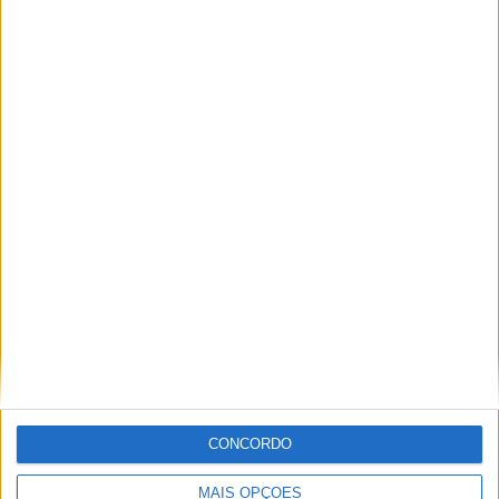
Moto3: Sasaki em primeiro lugar na FP2
POR
PAULO ARAÚJO
5 JULHO, 2019
0
1
2
Tendências
Comentários
Novidades
MotoGP- Reviravolta com Oliveira na Honda
8 SETEMBRO, 2025
MotoGP: Reviravolta? Miguel Oliveira pode
ter vaga em 2026
28 AGOSTO, 2025
CONCORDO
MotoGP: Paolo Campinoti (Pramac) faz
revelações ‘desconfortáveis’ sobre Marc
MAIS OPÇÕES