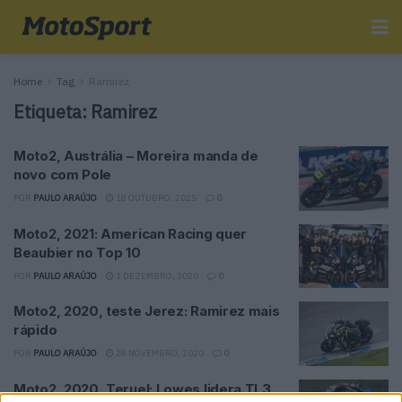
Home
Tag
Ramirez
Etiqueta:
Ramirez
Moto2, Austrália – Moreira manda de
novo com Pole
POR
PAULO ARAÚJO
18 OUTUBRO, 2025
0
Moto2, 2021: American Racing quer
Beaubier no Top 10
POR
PAULO ARAÚJO
1 DEZEMBRO, 2020
0
Moto2, 2020, teste Jerez: Ramirez mais
rápido
POR
PAULO ARAÚJO
28 NOVEMBRO, 2020
0
Moto2, 2020, Teruel: Lowes lidera TL3