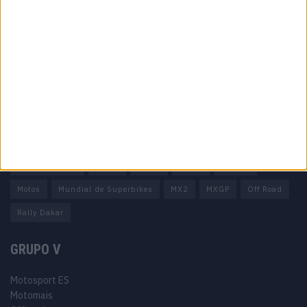
Ficha técnica
Estatuto editorial
Política de privacidade
Termos e condições
Informação Legal
Como anunciar
Tags
Miguel Oliveira
Motas
Moto2
Moto3
MotoGP
Motos
Mundial de Superbikes
MX2
MXGP
Off Road
Rally Dakar
GRUPO V
Motosport ES
Motomais