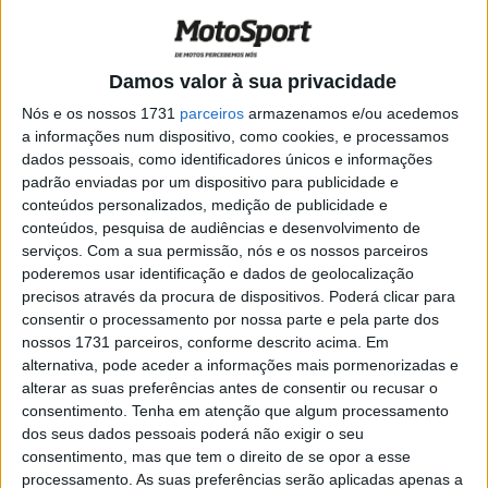
com volta recorde
POR
PAULO ARAÚJO
24 OUTUBRO, 2020
0
Moto2, 2020: O incentivo da Triumph
Damos valor à sua privacidade
POR
PAULO ARAÚJO
21 DEZEMBRO, 2020
0
Nós e os nossos 1731
parceiros
armazenamos e/ou acedemos
a informações num dispositivo, como cookies, e processamos
dados pessoais, como identificadores únicos e informações
Moto3, Valencia: Estreia espetacular de
padrão enviadas por um dispositivo para publicidade e
Garcia a vencer e Artigas no pódio
conteúdos personalizados, medição de publicidade e
POR
REDAÇÃO
17 NOVEMBRO, 2019
0
conteúdos, pesquisa de audiências e desenvolvimento de
serviços.
Com a sua permissão, nós e os nossos parceiros
Moto3, Valencia: Ramirez impõe-se na
poderemos usar identificação e dados de geolocalização
FP1
precisos através da procura de dispositivos. Poderá clicar para
POR
REDAÇÃO
15 NOVEMBRO, 2019
0
consentir o processamento por nossa parte e pela parte dos
nossos 1731 parceiros, conforme descrito acima. Em
Moto3, Valencia: Poderá Canet garantir o
alternativa, pode aceder a informações mais pormenorizadas e
segundo lugar em casa?
alterar as suas preferências antes de consentir ou recusar o
consentimento.
Tenha em atenção que algum processamento
POR
REDAÇÃO
12 NOVEMBRO, 2019
0
dos seus dados pessoais poderá não exigir o seu
Moto3, Austrália: Ramirez estreia na pole
consentimento, mas que tem o direito de se opor a esse
em condições difíceis
processamento. As suas preferências serão aplicadas apenas a