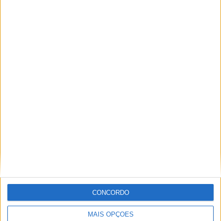
16 OUTUBRO, 2025
MotoGP: Toprak Razgatlioglu ‘muito
superior’ a Miguel Oliveira
29 DEZEMBRO, 2025
Sobre
Especialistas em Motos, MotoGP, MXGP, Enduro, SuperBikes,
Motocross, Trial
CONCORDO
Informação importante
MAIS OPÇÕES