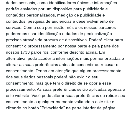
Coenen
dados pessoais, como identificadores únicos e informações
padrão enviadas por um dispositivo para publicidade e
POR
RICARDO FERREIRA
29 JUNHO, 2024
0
conteúdos personalizados, medição de publicidade e
MXGP, Portugal, MX2: Liam Everts vence
conteúdos, pesquisa de audiências e desenvolvimento de
qualificação na lama
serviços.
Com a sua permissão, nós e os nossos parceiros
poderemos usar identificação e dados de geolocalização
POR
RICARDO FERREIRA
4 MAIO, 2024
0
precisos através da procura de dispositivos. Poderá clicar para
consentir o processamento por nossa parte e pela parte dos
nossos 1733 parceiros, conforme descrito acima. Em
Tendências
Comentários
Novidades
alternativa, pode aceder a informações mais pormenorizadas e
alterar as suas preferências antes de consentir ou recusar o
MotoGP- Reviravolta com Oliveira na Honda
consentimento.
Tenha em atenção que algum processamento
dos seus dados pessoais poderá não exigir o seu
8 SETEMBRO, 2025
consentimento, mas que tem o direito de se opor a esse
processamento. As suas preferências serão aplicadas apenas a
MotoGP: Reviravolta? Miguel Oliveira pode
este website. Você pode alterar suas preferências ou retirar seu
ter vaga em 2026
consentimento a qualquer momento voltando a este site e
28 AGOSTO, 2025
clicando no botão "Privacidade" na parte inferior da página.
MotoGP: Paolo Campinoti (Pramac) faz
revelações ‘desconfortáveis’ sobre Marc
Márquez