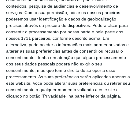
28 AGOSTO, 2025
conteúdos, pesquisa de audiências e desenvolvimento de
serviços.
Com a sua permissão, nós e os nossos parceiros
MotoGP: Paolo Campinoti (Pramac) faz
poderemos usar identificação e dados de geolocalização
revelações ‘desconfortáveis’ sobre Marc
precisos através da procura de dispositivos. Poderá clicar para
Márquez
consentir o processamento por nossa parte e pela parte dos
16 OUTUBRO, 2025
nossos 1731 parceiros, conforme descrito acima. Em
alternativa, pode aceder a informações mais pormenorizadas e
MotoGP: Toprak Razgatlioglu ‘muito
alterar as suas preferências antes de consentir ou recusar o
superior’ a Miguel Oliveira
consentimento.
Tenha em atenção que algum processamento
29 DEZEMBRO, 2025
dos seus dados pessoais poderá não exigir o seu
consentimento, mas que tem o direito de se opor a esse
processamento. As suas preferências serão aplicadas apenas a
este website. Você pode alterar suas preferências ou retirar seu
consentimento a qualquer momento voltando a este site e
clicando no botão "Privacidade" na parte inferior da página.
Sobre
Especialistas em Motos, MotoGP, MXGP, Enduro, SuperBikes,
Motocross, Trial