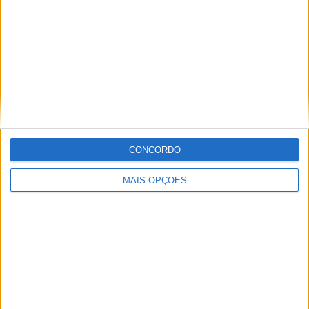
Informação importante
Ficha técnica
Estatuto editorial
Política de privacidade
Termos e condições
Informação Legal
CONCORDO
Como anunciar
MAIS OPÇÕES
Tags
Miguel Oliveira
Motas
Moto2
Moto3
MotoGP
Motos
Mundial de Superbikes
MX2
MXGP
Off Road
Rally Dakar