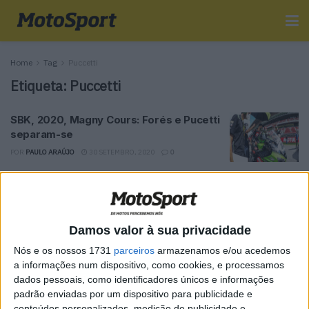
Home
Tag
Puccetti
Etiqueta:
Puccetti
SBK, 2020, Magny Cours: Forés e Pucetti
separam-se
POR
PAULO ARAÚJO
30 SETEMBRO, 2020
0
Tendências
Comentários
Novidades
Damos valor à sua privacidade
MotoGP- Reviravolta com Oliveira na Honda
Nós e os nossos 1731
parceiros
armazenamos e/ou acedemos
8 SETEMBRO, 2025
a informações num dispositivo, como cookies, e processamos
dados pessoais, como identificadores únicos e informações
MotoGP: Reviravolta? Miguel Oliveira pode
padrão enviadas por um dispositivo para publicidade e
ter vaga em 2026
conteúdos personalizados, medição de publicidade e