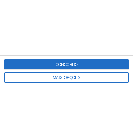
Informação importante
Ficha técnica
Estatuto editorial
Política de privacidade
Termos e condições
Informação Legal
CONCORDO
Como anunciar
MAIS OPÇÕES
Tags
Miguel Oliveira
Motas
Moto2
Moto3
MotoGP
Motos
Mundial de Superbikes
MX2
MXGP
Off Road
Rally Dakar