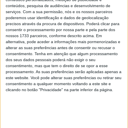
28 AGOSTO, 2025
conteúdos, pesquisa de audiências e desenvolvimento de
serviços.
Com a sua permissão, nós e os nossos parceiros
MotoGP: Paolo Campinoti (Pramac) faz
poderemos usar identificação e dados de geolocalização
revelações ‘desconfortáveis’ sobre Marc
precisos através da procura de dispositivos. Poderá clicar para
Márquez
consentir o processamento por nossa parte e pela parte dos
16 OUTUBRO, 2025
nossos 1733 parceiros, conforme descrito acima. Em
alternativa, pode aceder a informações mais pormenorizadas e
MotoGP: Toprak Razgatlioglu ‘muito
alterar as suas preferências antes de consentir ou recusar o
superior’ a Miguel Oliveira
consentimento.
Tenha em atenção que algum processamento
29 DEZEMBRO, 2025
dos seus dados pessoais poderá não exigir o seu
consentimento, mas que tem o direito de se opor a esse
processamento. As suas preferências serão aplicadas apenas a
este website. Você pode alterar suas preferências ou retirar seu
consentimento a qualquer momento voltando a este site e
clicando no botão "Privacidade" na parte inferior da página.
Sobre
Especialistas em Motos, MotoGP, MXGP, Enduro, SuperBikes,
Motocross, Trial