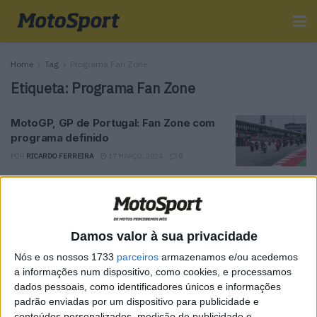
Home
Tag
Programa Fan Zone
Etiqueta:
Programa Fan Zone
MotoGP, GP de Portugal: Fan Zone com
programa definido
POR
RICARDO FERREIRA
17 MARÇO, 2024
0
Tendências
Comentários
Novidades
Damos valor à sua privacidade
MotoGP- Reviravolta com Oliveira na Honda
Nós e os nossos 1733
parceiros
armazenamos e/ou acedemos
8 SETEMBRO, 2025
a informações num dispositivo, como cookies, e processamos
dados pessoais, como identificadores únicos e informações
MotoGP: Reviravolta? Miguel Oliveira pode
padrão enviadas por um dispositivo para publicidade e
ter vaga em 2026
conteúdos personalizados, medição de publicidade e