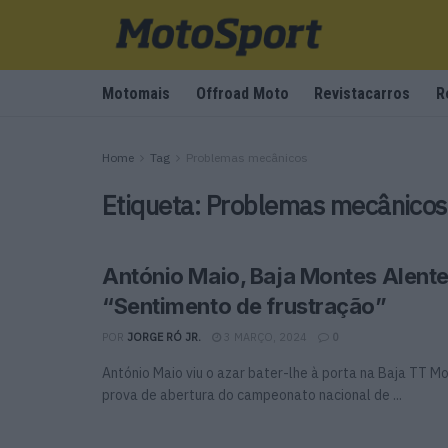
Motomais
Offroad Moto
Revistacarros
R
Home
Tag
Problemas mecânicos
Etiqueta:
Problemas mecânicos
António Maio, Baja Montes Alente
“Sentimento de frustração”
POR
JORGE RÓ JR.
3 MARÇO, 2024
0
António Maio viu o azar bater-lhe à porta na Baja TT M
prova de abertura do campeonato nacional de ...