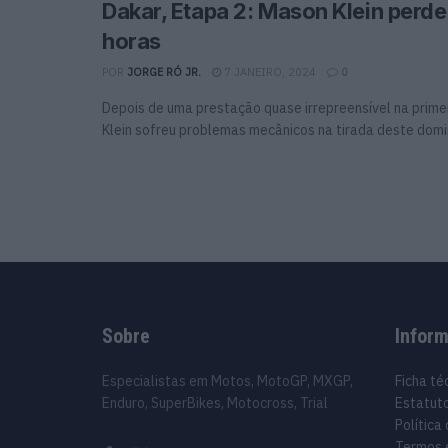
Dakar, Etapa 2: Mason Klein perd
horas
POR
JORGE RÓ JR.
7 JANEIRO, 2024
0
Depois de uma prestação quase irrepreensível na prime
Klein sofreu problemas mecânicos na tirada deste domi
Sobre
Infor
Especialistas em Motos, MotoGP, MXGP,
Ficha té
Enduro, SuperBikes, Motocross, Trial
Estatuto
Política
Termos 