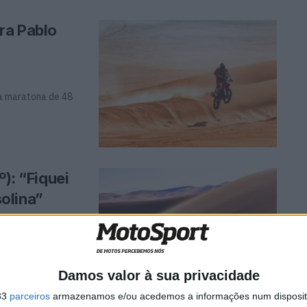
ra Pablo
pa maratona de 48
º): “Fiquei
olina”
a o piloto da
Damos valor à sua privacidade
33
parceiros
armazenamos e/ou acedemos a informações num dispositi