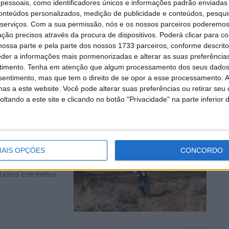
essoais, como identificadores únicos e informações padrão enviadas 
icos ditam
conteúdos personalizados, medição de publicidade e conteúdos, pesqui
serviços.
Com a sua permissão, nós e os nossos parceiros poderemos 
ção precisos através da procura de dispositivos. Poderá clicar para co
ossa parte e pela parte dos nossos 1733 parceiros, conforme descrit
eder a informações mais pormenorizadas e alterar as suas preferência
bandonou hoje a
timento.
Tenha em atenção que algum processamento dos seus dados
nsentimento, mas que tem o direito de se opor a esse processamento. A
as a este website. Você pode alterar suas preferências ou retirar seu
tando a este site e clicando no botão "Privacidade" na parte inferior 
icos
ra
AIS OPÇÕES
CONCORDO
ontamos com menos