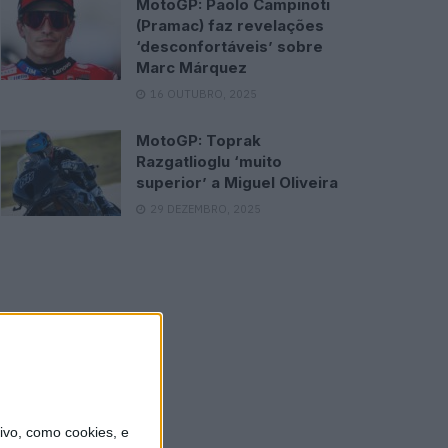
MotoGP: Paolo Campinoti
(Pramac) faz revelações
‘desconfortáveis’ sobre
Marc Márquez
16 OUTUBRO, 2025
MotoGP: Toprak
Razgatlioglu ‘muito
superior’ a Miguel Oliveira
29 DEZEMBRO, 2025
vo, como cookies, e