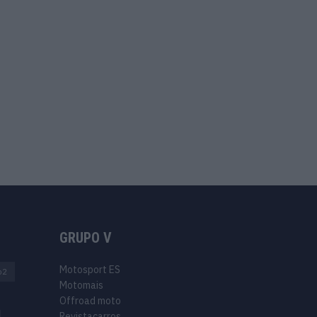
GRUPO V
Motosport ES
o2
Motomais
Offroad moto
Revistacarros