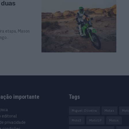
e duas
ira etapa, Mason
ngo.
mação importante
Tags
cnica
Miguel Oliveira
Motas
Mot
 editorial
Moto3
MotoGP
Motos
 de privacidade
e condições