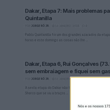
Dakar, Etapa 7: Mais problemas pa
Quintanilla
POR
JORGE RÓ JR.
14 JANEIRO, 2024
0
Pablo Quintanilla foi um dos grandes azarados da eta
horas e este domingo as coisas não lhe ...
Dakar, Etapa 6, Rui Gonçalves (73.
sem embraiagem e fiquei sem gas
POR
JORGE RÓ JR.
13 JANEIRO, 2024
0
A sexta etapa do Dakar não teve o melhor desfecho par
Sherco que se viu a braços ...
Nós e os nossos 17