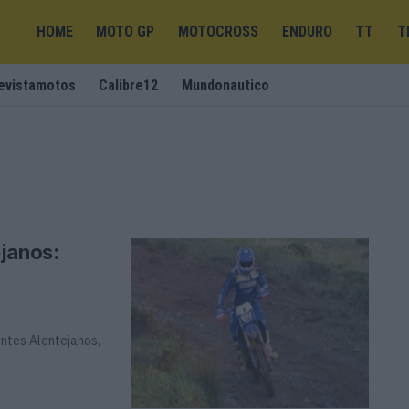
HOME
MOTO GP
MOTOCROSS
ENDURO
TT
T
evistamotos
Calibre12
Mundonautico
janos:
ontes Alentejanos,