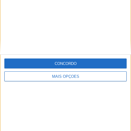
Informação importante
Ficha técnica
Estatuto editorial
Política de privacidade
Termos e condições
Informação Legal
CONCORDO
Como anunciar
MAIS OPÇÕES
Tags
Miguel Oliveira
Motas
Moto2
Moto3
MotoGP
Motos
Mundial de Superbikes
MX2
MXGP
Off Road
Rally Dakar