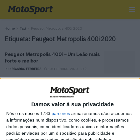
Home
Tag
Peugeot Metropolis 400i 2020
Etiqueta:
Peugeot Metropolis 400i 2020
Peugeot Metropolis 400i – Um Leão mais
forte e melhor
POR
RICARDO FERREIRA
10 SETEMBRO, 2020
0
Tendências
Comentários
Novidades
Damos valor à sua privacidade
MotoGP- Reviravolta com Oliveira na Honda
Nós e os nossos 1733
parceiros
armazenamos e/ou acedemos
8 SETEMBRO, 2025
a informações num dispositivo, como cookies, e processamos
dados pessoais, como identificadores únicos e informações
MotoGP: Reviravolta? Miguel Oliveira pode
padrão enviadas por um dispositivo para publicidade e
ter vaga em 2026
conteúdos personalizados, medição de publicidade e