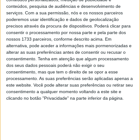
28 AGOSTO, 2025
conteúdos, pesquisa de audiências e desenvolvimento de
serviços.
Com a sua permissão, nós e os nossos parceiros
MotoGP: Paolo Campinoti (Pramac) faz
poderemos usar identificação e dados de geolocalização
revelações ‘desconfortáveis’ sobre Marc
precisos através da procura de dispositivos. Poderá clicar para
Márquez
consentir o processamento por nossa parte e pela parte dos
16 OUTUBRO, 2025
nossos 1733 parceiros, conforme descrito acima. Em
alternativa, pode aceder a informações mais pormenorizadas e
MotoGP: Toprak Razgatlioglu ‘muito
alterar as suas preferências antes de consentir ou recusar o
superior’ a Miguel Oliveira
consentimento.
Tenha em atenção que algum processamento
29 DEZEMBRO, 2025
dos seus dados pessoais poderá não exigir o seu
consentimento, mas que tem o direito de se opor a esse
processamento. As suas preferências serão aplicadas apenas a
este website. Você pode alterar suas preferências ou retirar seu
consentimento a qualquer momento voltando a este site e
clicando no botão "Privacidade" na parte inferior da página.
Sobre
Especialistas em Motos, MotoGP, MXGP, Enduro, SuperBikes,
Motocross, Trial