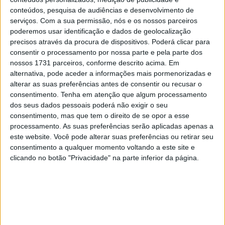
28 AGOSTO, 2025
conteúdos, pesquisa de audiências e desenvolvimento de
serviços.
Com a sua permissão, nós e os nossos parceiros
MotoGP: Paolo Campinoti (Pramac) faz
poderemos usar identificação e dados de geolocalização
revelações ‘desconfortáveis’ sobre Marc
precisos através da procura de dispositivos. Poderá clicar para
Márquez
consentir o processamento por nossa parte e pela parte dos
16 OUTUBRO, 2025
nossos 1731 parceiros, conforme descrito acima. Em
alternativa, pode aceder a informações mais pormenorizadas e
MotoGP: Toprak Razgatlioglu ‘muito
alterar as suas preferências antes de consentir ou recusar o
superior’ a Miguel Oliveira
consentimento.
Tenha em atenção que algum processamento
29 DEZEMBRO, 2025
dos seus dados pessoais poderá não exigir o seu
consentimento, mas que tem o direito de se opor a esse
processamento. As suas preferências serão aplicadas apenas a
este website. Você pode alterar suas preferências ou retirar seu
consentimento a qualquer momento voltando a este site e
clicando no botão "Privacidade" na parte inferior da página.
Sobre
Especialistas em Motos, MotoGP, MXGP, Enduro, SuperBikes,
Motocross, Trial