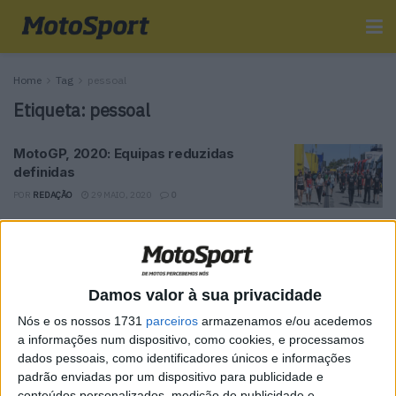
Home
Tag
pessoal
Etiqueta:
pessoal
MotoGP, 2020: Equipas reduzidas
definidas
POR
REDAÇÃO
29 MAIO, 2020
0
Tendências
Comentários
Novidades
Damos valor à sua privacidade
MotoGP- Reviravolta com Oliveira na Honda
Nós e os nossos 1731
parceiros
armazenamos e/ou acedemos
8 SETEMBRO, 2025
a informações num dispositivo, como cookies, e processamos
dados pessoais, como identificadores únicos e informações
MotoGP: Reviravolta? Miguel Oliveira pode
padrão enviadas por um dispositivo para publicidade e
ter vaga em 2026
conteúdos personalizados, medição de publicidade e