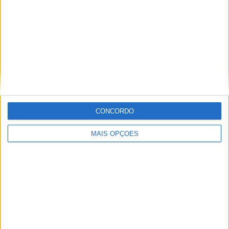
Informação importante
Ficha técnica
Estatuto editorial
Política de privacidade
Termos e condições
Informação Legal
CONCORDO
Como anunciar
MAIS OPÇÕES
Tags
Miguel Oliveira
Motas
Moto2
Moto3
MotoGP
Motos
Mundial de Superbikes
MX2
MXGP
Off Road
Rally Dakar