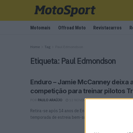
Motomais
Offroad Moto
Revistacarros
R
Home
Tag
Paul Edmondson
Etiqueta:
Paul Edmondson
Enduro – Jamie McCanney deixa 
competição para treinar pilotos T
POR
PAULO ARAÚJO
12 NOVEMBRO, 2025
0
Retira-se após 14 anos de Enduro para papel de coach
temporada de estreia bem-sucedida com a equipa Triump