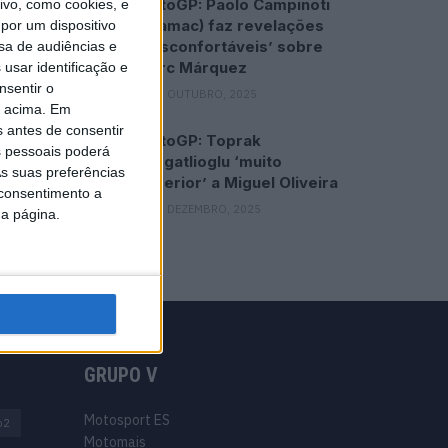
MotoGP: Paolo Campinoti
vo, como cookies, e
(Pramac) faz revelações
por um dispositivo
‘desconfortáveis’ sobre
sa de audiências e
Marc Márquez
usar identificação e
nsentir o
16 OUTUBRO, 2025
o acima. Em
s antes de consentir
MotoGP: Toprak
 pessoais poderá
Razgatlioglu ‘muito
s suas preferências
superior’ a Miguel Oliveira
 consentimento a
29 DEZEMBRO, 2025
da página.
GRUPO V
Motosport ES
o2
Motomais