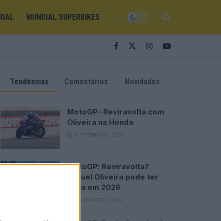
RIAL
MUNDIAL SUPERBIKES
Tendências
Comentários
Novidades
MotoGP- Reviravolta com
Oliveira na Honda
8 SETEMBRO, 2025
MotoGP: Reviravolta?
Miguel Oliveira pode ter
vaga em 2026
28 AGOSTO, 2025