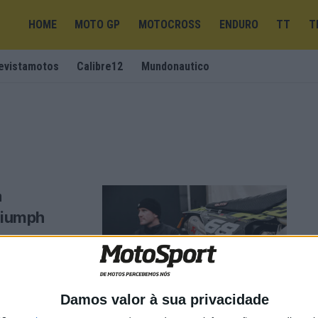
HOME
MOTO GP
MOTOCROSS
ENDURO
TT
T
evistamotos
Calibre12
Mundonautico
a
riumph
 Após uma
h ...
Damos valor à sua privacidade