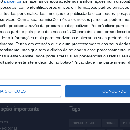
33
parceiros
armazenamos e/ou acedemos a informações num dispositi
essoais, como identificadores únicos e informações padrão enviadas 
n nomeado
conteúdos personalizados, medição de publicidade e conteúdos, pesqui
serviços.
Com a sua permissão, nós e os nossos parceiros poderemos 
ção precisos através da procura de dispositivos. Poderá clicar para co
ossa parte e pela parte dos nossos 1733 parceiros, conforme descrit
eder a informações mais pormenorizadas e alterar as suas preferência
ial Paul
timento.
Tenha em atenção que algum processamento dos seus dados
o programa de
nsentimento, mas que tem o direito de se opor a esse processamento. A
as a este website. Você pode alterar suas preferências ou retirar seu
tando a este site e clicando no botão "Privacidade" na parte inferior 
AIS OPÇÕES
CONCORDO
mação importante
Tags
cnica
Miguel Oliveira
Motas
Mot
 editorial