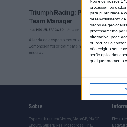
Nós e os nossos 17
processamos dados p
Triumph Racing: Paul Edmondso
para publicidade e 
desenvolvimento de 
Team Manager
dados de geolocaliza
POR
MIGUEL FRAGOSO
13 SETEMBRO, 2024
0
processamento por n
alternativa, pode ac
A lenda do desporto motorizado e antigo campeão mund
ou recusar o consen
Edmondson foi oficialmente nomeado Team Manager d
não exigir o seu co
enduro ...
serão aplicadas apen
qualquer momento vol
M
Sobre
Infor
Especialistas em Motos, MotoGP, MXGP,
Ficha té
Enduro, SuperBikes, Motocross, Trial
Estatuto