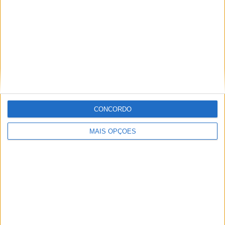
Informação importante
Ficha técnica
Estatuto editorial
Política de privacidade
Termos e condições
Informação Legal
CONCORDO
Como anunciar
MAIS OPÇÕES
Tags
Miguel Oliveira
Motas
Moto2
Moto3
MotoGP
Motos
Mundial de Superbikes
MX2
MXGP
Off Road
Rally Dakar