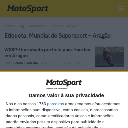
Home
Tag
Mundial de Supersport - Aragão
Etiqueta:
Mundial de Supersport – Aragão
WSSP: Um sábado perfeito para Huertas
em Aragão
POR
RICARDO FERREIRA
28 SETEMBRO, 2024
0
Tendências
Comentários
Novidades
Damos valor à sua privacidade
MotoGP- Reviravolta com Oliveira na Honda
Nós e os nossos 1733
parceiros
armazenamos e/ou acedemos
8 SETEMBRO, 2025
a informações num dispositivo, como cookies, e processamos
dados pessoais, como identificadores únicos e informações
MotoGP: Reviravolta? Miguel Oliveira pode
padrão enviadas por um dispositivo para publicidade e
ter vaga em 2026
conteúdos personalizados, medição de publicidade e