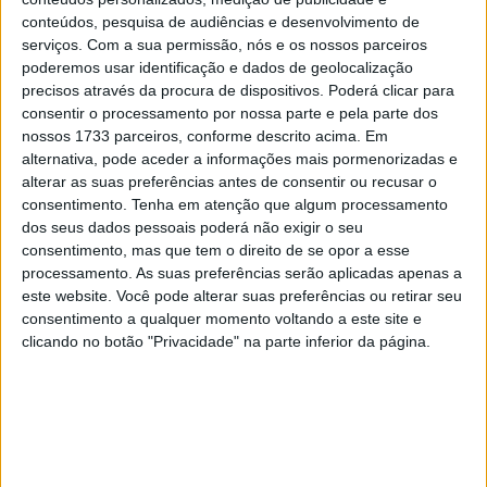
28 AGOSTO, 2025
conteúdos, pesquisa de audiências e desenvolvimento de
serviços.
Com a sua permissão, nós e os nossos parceiros
MotoGP: Paolo Campinoti (Pramac) faz
poderemos usar identificação e dados de geolocalização
revelações ‘desconfortáveis’ sobre Marc
precisos através da procura de dispositivos. Poderá clicar para
Márquez
consentir o processamento por nossa parte e pela parte dos
16 OUTUBRO, 2025
nossos 1733 parceiros, conforme descrito acima. Em
alternativa, pode aceder a informações mais pormenorizadas e
MotoGP: Toprak Razgatlioglu ‘muito
alterar as suas preferências antes de consentir ou recusar o
superior’ a Miguel Oliveira
consentimento.
Tenha em atenção que algum processamento
29 DEZEMBRO, 2025
dos seus dados pessoais poderá não exigir o seu
consentimento, mas que tem o direito de se opor a esse
processamento. As suas preferências serão aplicadas apenas a
este website. Você pode alterar suas preferências ou retirar seu
consentimento a qualquer momento voltando a este site e
clicando no botão "Privacidade" na parte inferior da página.
Sobre
Especialistas em Motos, MotoGP, MXGP, Enduro, SuperBikes,
Motocross, Trial