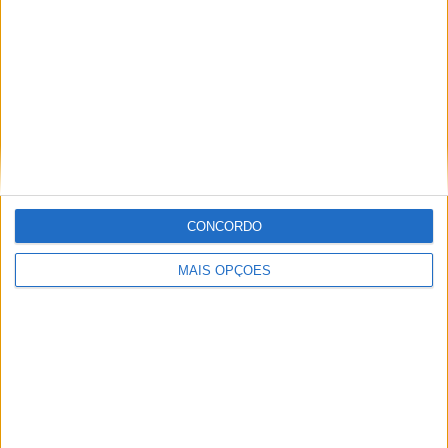
Informação importante
Ficha técnica
Estatuto editorial
Política de privacidade
Termos e condições
CONCORDO
Informação Legal
Como anunciar
MAIS OPÇÕES
Tags
Miguel Oliveira
Motas
Moto2
Moto3
MotoGP
Motos
Mundial de Superbikes
MX2
MXGP
Off Road
Rally Dakar