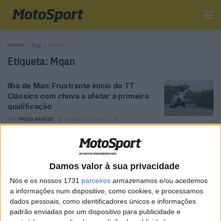
Home
Tag
Mqan
Etiqueta:
Mqan
Ilha de Man: Frustrante início do TT
Clássico com chuva a afetar a primeira
qualificação
POR
PAULO ARAÚJO
18 AGOSTO, 2019
0
Tendências
Comentários
Novidades
Damos valor à sua privacidade
MotoGP- Reviravolta com Oliveira na Honda
Nós e os nossos 1731
parceiros
armazenamos e/ou acedemos
8 SETEMBRO, 2025
a informações num dispositivo, como cookies, e processamos
dados pessoais, como identificadores únicos e informações
padrão enviadas por um dispositivo para publicidade e
MotoGP: Reviravolta? Miguel Oliveira pode