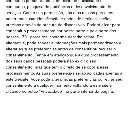
conteúdos personalizados, medição de publicidade e
ter vaga em 2026
conteúdos, pesquisa de audiências e desenvolvimento de
28 AGOSTO, 2025
serviços.
Com a sua permissão, nós e os nossos parceiros
poderemos usar identificação e dados de geolocalização
MotoGP: Paolo Campinoti (Pramac) faz
precisos através da procura de dispositivos. Poderá clicar para
revelações ‘desconfortáveis’ sobre Marc
consentir o processamento por nossa parte e pela parte dos
Márquez
nossos 1731 parceiros, conforme descrito acima. Em
16 OUTUBRO, 2025
alternativa, pode aceder a informações mais pormenorizadas e
alterar as suas preferências antes de consentir ou recusar o
MotoGP: Toprak Razgatlioglu ‘muito
consentimento.
Tenha em atenção que algum processamento
superior’ a Miguel Oliveira
dos seus dados pessoais poderá não exigir o seu
29 DEZEMBRO, 2025
consentimento, mas que tem o direito de se opor a esse
processamento. As suas preferências serão aplicadas apenas a
este website. Você pode alterar suas preferências ou retirar seu
consentimento a qualquer momento voltando a este site e
clicando no botão "Privacidade" na parte inferior da página.
Sobre
Especialistas em Motos, MotoGP, MXGP, Enduro, SuperBikes,
Motocross, Trial