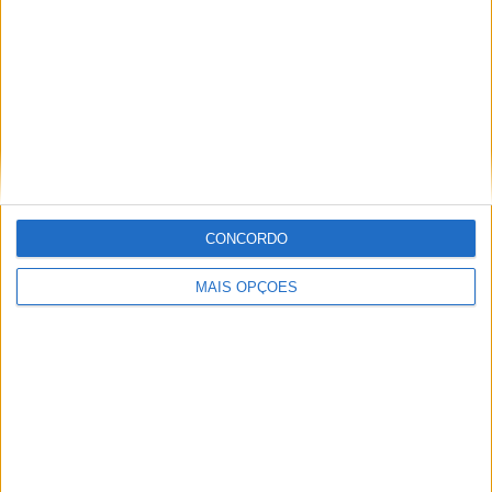
Informação importante
Ficha técnica
Estatuto editorial
Política de privacidade
Termos e condições
Informação Legal
CONCORDO
Como anunciar
MAIS OPÇÕES
Tags
Miguel Oliveira
Motas
Moto2
Moto3
MotoGP
Motos
Mundial de Superbikes
MX2
MXGP
Off Road
Rally Dakar