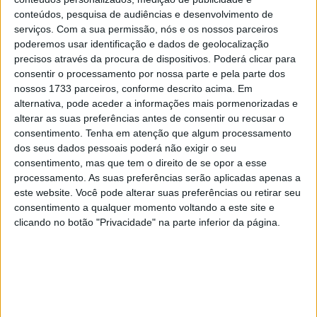
28 AGOSTO, 2025
conteúdos, pesquisa de audiências e desenvolvimento de
serviços.
Com a sua permissão, nós e os nossos parceiros
MotoGP: Paolo Campinoti (Pramac) faz
poderemos usar identificação e dados de geolocalização
revelações ‘desconfortáveis’ sobre Marc
precisos através da procura de dispositivos. Poderá clicar para
Márquez
consentir o processamento por nossa parte e pela parte dos
16 OUTUBRO, 2025
nossos 1733 parceiros, conforme descrito acima. Em
alternativa, pode aceder a informações mais pormenorizadas e
MotoGP: Toprak Razgatlioglu ‘muito
alterar as suas preferências antes de consentir ou recusar o
superior’ a Miguel Oliveira
consentimento.
Tenha em atenção que algum processamento
29 DEZEMBRO, 2025
dos seus dados pessoais poderá não exigir o seu
consentimento, mas que tem o direito de se opor a esse
processamento. As suas preferências serão aplicadas apenas a
este website. Você pode alterar suas preferências ou retirar seu
consentimento a qualquer momento voltando a este site e
clicando no botão "Privacidade" na parte inferior da página.
Sobre
Especialistas em Motos, MotoGP, MXGP, Enduro, SuperBikes,
Motocross, Trial