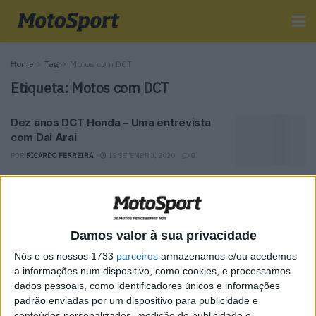
Home
Tag
Motos com DCT
Etiqueta:
Motos com DCT
Dez anos DCT Honda – Uma entrevista
com Dai Arai
POR
RICARDO FERREIRA
15 SETEMBRO, 2020
0
Tendências
Comentários
Novidades
Damos valor à sua privacidade
MotoGP- Reviravolta com Oliveira na Honda
Nós e os nossos 1733
parceiros
armazenamos e/ou acedemos
8 SETEMBRO, 2025
a informações num dispositivo, como cookies, e processamos
dados pessoais, como identificadores únicos e informações
MotoGP: Reviravolta? Miguel Oliveira pode
padrão enviadas por um dispositivo para publicidade e
ter vaga em 2026
conteúdos personalizados, medição de publicidade e