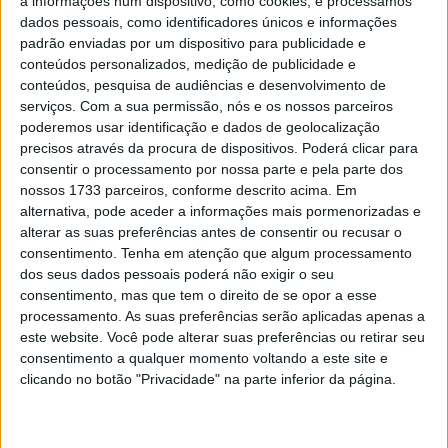
a informações num dispositivo, como cookies, e processamos
Reguengos
dados pessoais, como identificadores únicos e informações
POR
VIRGÍLIO MACHADO
17 JUNHO, 2016
0
padrão enviadas por um dispositivo para publicidade e
conteúdos personalizados, medição de publicidade e
Mário Patrão quer lutar pela vitória em
conteúdos, pesquisa de audiências e desenvolvimento de
Reguengos
serviços.
Com a sua permissão, nós e os nossos parceiros
POR
VIRGÍLIO MACHADO
29 ABRIL, 2016
0
poderemos usar identificação e dados de geolocalização
precisos através da procura de dispositivos. Poderá clicar para
Salvador Vargas assina com a
consentir o processamento por nossa parte e pela parte dos
Motobrioso
nossos 1733 parceiros, conforme descrito acima. Em
POR
ALEXANDRE MELO
14 DEZEMBRO, 2015
0
alternativa, pode aceder a informações mais pormenorizadas e
alterar as suas preferências antes de consentir ou recusar o
consentimento.
Tenha em atenção que algum processamento
Tendências
Comentários
Novidades
dos seus dados pessoais poderá não exigir o seu
consentimento, mas que tem o direito de se opor a esse
processamento. As suas preferências serão aplicadas apenas a
MotoGP- Reviravolta com Oliveira na Honda
este website. Você pode alterar suas preferências ou retirar seu
8 SETEMBRO, 2025
consentimento a qualquer momento voltando a este site e
clicando no botão "Privacidade" na parte inferior da página.
MotoGP: Reviravolta? Miguel Oliveira pode
ter vaga em 2026
28 AGOSTO, 2025