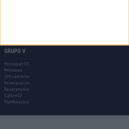
Tags
Miguel Oliveira
Motas
Moto2
Moto3
MotoGP
Motos
Mundial de Superbikes
MX2
MXGP
Off Road
Rally Dakar
GRUPO V
Motosport ES
Motomais
Offroad moto
Revistacarros
Revistamotos
Calibre12
Mundonautico