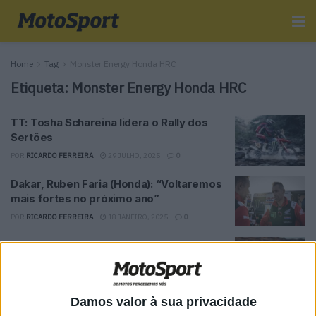
Home
Tag
Monster Energy Honda HRC
Etiqueta:
Monster Energy Honda HRC
TT: Tosha Schareina lidera o Rally dos
Sertões
POR
RICARDO FERREIRA
29 JULHO, 2025
0
Dakar, Ruben Faria (Honda): “Voltaremos
mais fortes no próximo ano”
POR
RICARDO FERREIRA
18 JANEIRO, 2025
0
Dakar 2025: Honda pronta a atacar na
segunda metade das 48H Crono
POR
RICARDO FERREIRA
5 JANEIRO, 2025
0
Damos valor à sua privacidade
Dakar 2025, Ricky Brabec: “A estratégia