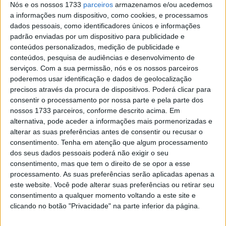
era ficar junto dos primeiros”
Nós e os nossos 1733
parceiros
armazenamos e/ou acedemos
a informações num dispositivo, como cookies, e processamos
POR
RICARDO FERREIRA
4 JANEIRO, 2025
0
dados pessoais, como identificadores únicos e informações
Dakar 2025: Missão cumprida no Team
padrão enviadas por um dispositivo para publicidade e
Honda HRC
conteúdos personalizados, medição de publicidade e
conteúdos, pesquisa de audiências e desenvolvimento de
POR
RICARDO FERREIRA
3 JANEIRO, 2025
0
serviços.
Com a sua permissão, nós e os nossos parceiros
poderemos usar identificação e dados de geolocalização
Dakar 2025, Ruben Faria (Honda): “Temos
precisos através da procura de dispositivos. Poderá clicar para
uma equipa forte que está pronta para
consentir o processamento por nossa parte e pela parte dos
lutar”
nossos 1733 parceiros, conforme descrito acima. Em
POR
RICARDO FERREIRA
1 JANEIRO, 2025
0
alternativa, pode aceder a informações mais pormenorizadas e
alterar as suas preferências antes de consentir ou recusar o
Dakar 2025, Ricky Brabec: “Nesta edição
consentimento.
Tenha em atenção que algum processamento
eu sou o alvo”
dos seus dados pessoais poderá não exigir o seu
POR
RICARDO FERREIRA
21 DEZEMBRO, 2024
0
consentimento, mas que tem o direito de se opor a esse
processamento. As suas preferências serão aplicadas apenas a
Dakar: Honda com um alinhamento de
este website. Você pode alterar suas preferências ou retirar seu
cinco pilotos no Dakar 2025
consentimento a qualquer momento voltando a este site e
POR
RICARDO FERREIRA
13 DEZEMBRO, 2024
0
clicando no botão "Privacidade" na parte inferior da página.