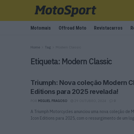
Motomais
Offroad Moto
Revistacarros
R
Home
Tag
Modern Classic
Etiqueta:
Modern Classic
Triumph: Nova coleção Modern Cl
Editions para 2025 revelada!
POR
MIGUEL FRAGOSO
29 OUTUBRO, 2024
0
A Triumph Motorcycles anunciou uma nova coleção de M
Icon Editions para 2025, com o ressurgimento de um logó