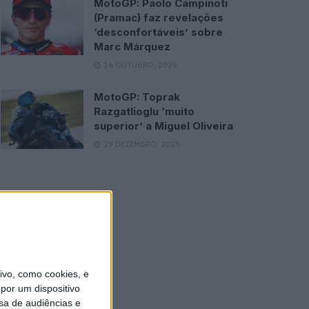
MotoGP: Paolo Campinoti
(Pramac) faz revelações
‘desconfortáveis’ sobre
Marc Márquez
16 OUTUBRO, 2025
MotoGP: Toprak
Razgatlioglu ‘muito
superior’ a Miguel Oliveira
29 DEZEMBRO, 2025
vo, como cookies, e
por um dispositivo
sa de audiências e