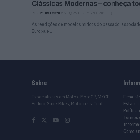
Clássicas Modernas – conheça t
POR
PEDRO MENDES
29 DEZEMBRO, 2018
0
As reedições de modelos míticos do passado, associa
Europa e ...
Sobre
Infor
Especialistas em Motos, MotoGP, MXGP,
Ficha té
Enduro, SuperBikes, Motocross, Trial
Estatuto
Política
Termos 
Informa
Como an