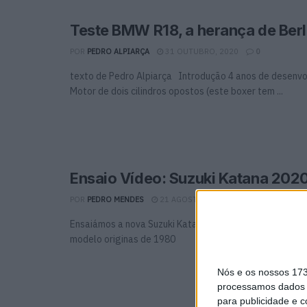
Teste BMW R18, a herança de Berl
POR
PEDRO ALPIARÇA
31 OUTUBRO, 2020
0
texto de Pedro Alpiarça Introdução 4 anos de desenvo
Motor de dois cilindros opostos (este boxer tem ...
Ensaio Vídeo: Suzuki Katana 202
POR
PEDRO MENDES
21 AGOSTO, 2020
0
Ensaiámos a nova Suzuki Katana e mostramos-lhe como 
modelo originas de 1980
Nós e os nossos 17
processamos dados p
para publicidade e 