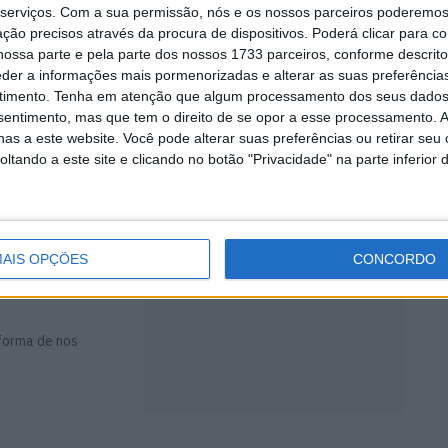
serviços.
Com a sua permissão, nós e os nossos parceiros poderemos 
odas e…
ção precisos através da procura de dispositivos. Poderá clicar para co
ossa parte e pela parte dos nossos 1733 parceiros, conforme descrit
eder a informações mais pormenorizadas e alterar as suas preferência
timento.
Tenha em atenção que algum processamento dos seus dados
nsentimento, mas que tem o direito de se opor a esse processamento. A
o ao crescente
as a este website. Você pode alterar suas preferências ou retirar seu
 ...
tando a este site e clicando no botão "Privacidade" na parte inferior 
lássica”
AIS OPÇÕES
CONCORDO
forma de nos