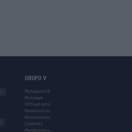
GRUPO V
Motosport ES
o2
Motomais
Offroad moto
Revistacarros
Revistamotos
r
Calibre12
Mundonautico