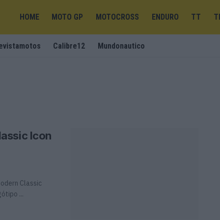
HOME
MOTO GP
MOTOCROSS
ENDURO
TT
T
evistamotos
Calibre12
Mundonautico
assic Icon
odern Classic
tipo ...