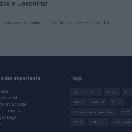
odas e…escolha!
do ao crescente movimento Cafe Racer que se tem expandido na
mação importante
Tags
cnica
Miguel Oliveira
Motas
Mot
 editorial
Moto3
MotoGP
Motos
 de privacidade
e condições
Mundial de Superbikes
MX2
ção Legal
MXGP
Off Road
Rally Daka
unciar