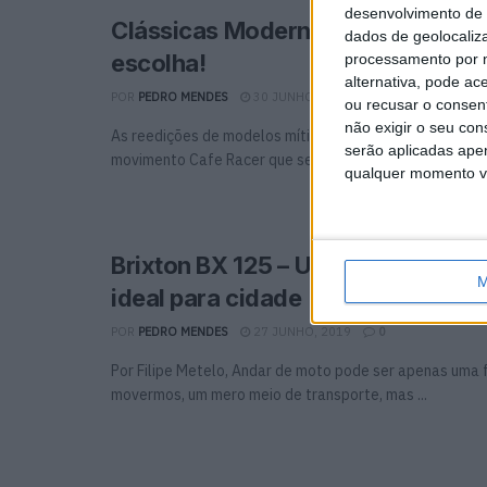
desenvolvimento de 
Clássicas Modernas – conheça t
dados de geolocaliza
escolha!
processamento por n
alternativa, pode ac
POR
PEDRO MENDES
30 JUNHO, 2019
0
ou recusar o consen
não exigir o seu co
As reedições de modelos míticos do passado, associad
serão aplicadas apen
movimento Cafe Racer que se tem expandido na Europa e
qualquer momento vol
Brixton BX 125 – Uma pequena “C
M
ideal para cidade
POR
PEDRO MENDES
27 JUNHO, 2019
0
Por Filipe Metelo, Andar de moto pode ser apenas uma 
movermos, um mero meio de transporte, mas ...