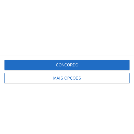
Informação importante
Ficha técnica
Estatuto editorial
Política de privacidade
Termos e condições
Informação Legal
CONCORDO
Como anunciar
MAIS OPÇÕES
Tags
Miguel Oliveira
Motas
Moto2
Moto3
MotoGP
Motos
Mundial de Superbikes
MX2
MXGP
Off Road
Rally Dakar