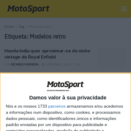
Home
Tag
Modelos retro
Etiqueta:
Modelos retro
Honda India quer aproximar-se do nicho
vintage da Royal Enfield
POR
RICARDO FERREIRA
3 SETEMBRO, 2020
0
Tendências
Comentários
Novidades
Damos valor à sua privacidade
MotoGP- Reviravolta com Oliveira na Honda
Nós e os nossos 1733
parceiros
armazenamos e/ou acedemos
8 SETEMBRO, 2025
a informações num dispositivo, como cookies, e processamos
dados pessoais, como identificadores únicos e informações
MotoGP: Reviravolta? Miguel Oliveira pode
padrão enviadas por um dispositivo para publicidade e
ter vaga em 2026
conteúdos personalizados, medição de publicidade e