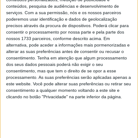
28 AGOSTO, 2025
conteúdos, pesquisa de audiências e desenvolvimento de
serviços.
Com a sua permissão, nós e os nossos parceiros
MotoGP: Paolo Campinoti (Pramac) faz
poderemos usar identificação e dados de geolocalização
revelações ‘desconfortáveis’ sobre Marc
precisos através da procura de dispositivos. Poderá clicar para
Márquez
consentir o processamento por nossa parte e pela parte dos
16 OUTUBRO, 2025
nossos 1733 parceiros, conforme descrito acima. Em
alternativa, pode aceder a informações mais pormenorizadas e
MotoGP: Toprak Razgatlioglu ‘muito
alterar as suas preferências antes de consentir ou recusar o
superior’ a Miguel Oliveira
consentimento.
Tenha em atenção que algum processamento
29 DEZEMBRO, 2025
dos seus dados pessoais poderá não exigir o seu
consentimento, mas que tem o direito de se opor a esse
processamento. As suas preferências serão aplicadas apenas a
este website. Você pode alterar suas preferências ou retirar seu
consentimento a qualquer momento voltando a este site e
clicando no botão "Privacidade" na parte inferior da página.
Sobre
Especialistas em Motos, MotoGP, MXGP, Enduro, SuperBikes,
Motocross, Trial