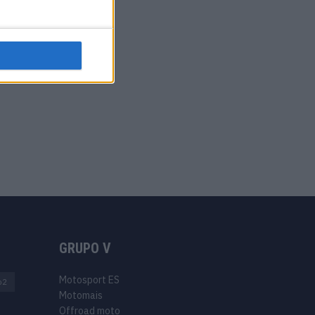
GRUPO V
Motosport ES
o2
Motomais
Offroad moto