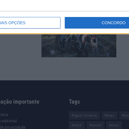
aves
AIS OPÇÕES
CONCORDO
zou-se no fim de
mação importante
Tags
cnica
Miguel Oliveira
Motas
Mot
 editorial
Moto3
MotoGP
Motos
 de privacidade