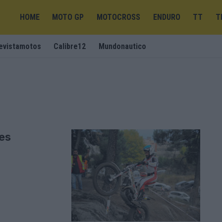
HOME
MOTO GP
MOTOCROSS
ENDURO
TT
T
evistamotos
Calibre12
Mundonautico
es