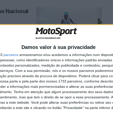
no Nacional
Damos valor à sua privacidade
33
parceiros
armazenamos e/ou acedemos a informações num dispositi
essoais, como identificadores únicos e informações padrão enviadas 
aves
conteúdos personalizados, medição de publicidade e conteúdos, pesqui
serviços.
Com a sua permissão, nós e os nossos parceiros poderemos 
ção precisos através da procura de dispositivos. Poderá clicar para co
ossa parte e pela parte dos nossos 1733 parceiros, conforme descrit
acional de Trial,
eder a informações mais pormenorizadas e alterar as suas preferência
timento.
Tenha em atenção que algum processamento dos seus dados
nsentimento, mas que tem o direito de se opor a esse processamento. A
as a este website. Você pode alterar suas preferências ou retirar seu
tando a este site e clicando no botão "Privacidade" na parte inferior 