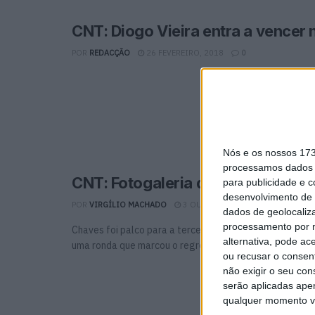
CNT: Diogo Vieira entra a vencer 
POR
REDACÇÃO
26 FEVEREIRO, 2018
0
Nós e os nossos 17
processamos dados p
CNT: Fotogaleria da prova de Ch
para publicidade e 
desenvolvimento de 
POR
VIRGÍLIO MACHADO
3 OUTUBRO, 2016
0
dados de geolocaliza
processamento por n
Chaves foi palco para a terceira ronda do Campeonato N
alternativa, pode ac
uma ronda que marcou o regresso do Nacional ...
ou recusar o consen
não exigir o seu co
serão aplicadas apen
qualquer momento vol