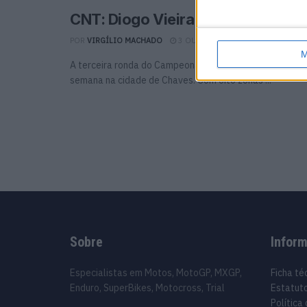
CNT: Diogo Vieira venceu em Ch
POR
VIRGÍLIO MACHADO
3 OUTUBRO, 2016
0
M
A terceira ronda do Campeonato Nacional de Trial reali
semana na cidade de Chaves. Com oito zonas ...
Sobre
Infor
Especialistas em Motos, MotoGP, MXGP,
Ficha té
Enduro, SuperBikes, Motocross, Trial
Estatuto
Política