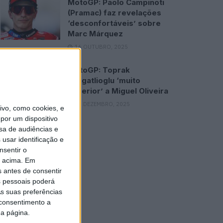
MotoGP: Paolo Campinoti
(Pramac) faz revelações
‘desconfortáveis’ sobre
Marc Márquez
16 OUTUBRO, 2025
MotoGP: Toprak
Razgatlioglu ‘muito
superior’ a Miguel Oliveira
29 DEZEMBRO, 2025
vo, como cookies, e
por um dispositivo
sa de audiências e
usar identificação e
nsentir o
o acima. Em
s antes de consentir
 pessoais poderá
s suas preferências
 consentimento a
da página.