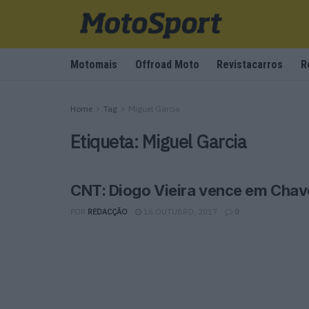
Motomais
Offroad Moto
Revistacarros
R
Home
Tag
Miguel Garcia
Etiqueta:
Miguel Garcia
CNT: Diogo Vieira vence em Chav
POR
REDACÇÃO
16 OUTUBRO, 2017
0