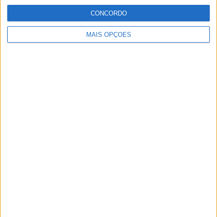
CONCORDO
MotoGP: Reviravolta? Miguel Oliveira pode
ter vaga em 2026
MAIS OPÇÕES
28 AGOSTO, 2025
MotoGP: Paolo Campinoti (Pramac) faz
revelações ‘desconfortáveis’ sobre Marc
Márquez
16 OUTUBRO, 2025
MotoGP: Toprak Razgatlioglu ‘muito
superior’ a Miguel Oliveira
29 DEZEMBRO, 2025
Sobre