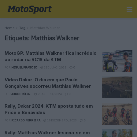
Home
Tag
Matthias Walkner
Etiqueta:
Matthias Walkner
MotoGP: Matthias Walkner fica incrédulo
ao rodar na RC16 da KTM
POR
MIGUEL FRAGOSO
25 JULHO, 2025
0
Vídeo Dakar: O dia em que Paulo
Gonçalves socorreu Matthias Walkner
POR
JORGE RÓ JR.
9 JANEIRO, 2024
0
Rally, Dakar 2024: KTM aposta tudo em
Price e Benavides
POR
RICARDO FERREIRA
15 DEZEMBRO, 2023
0
Rally: Matthias Walkner lesiona-se em