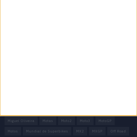
Especialistas em Motos, MotoGP, MXGP, Enduro, SuperBikes,
Motocross, Trial
Informação importante
Ficha técnica
Estatuto editorial
Política de privacidade
Termos e condições
Informação Legal
Como anunciar
Tags
Miguel Oliveira
Motas
Moto2
Moto3
MotoGP
Motos
Mundial de Superbikes
MX2
MXGP
Off Road