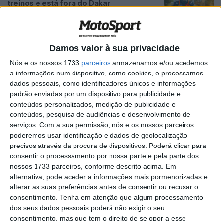
treinos e está fora do Dakar
POR
RICARDO FERREIRA
7 DEZEMBRO, 2023
0
W2RC, Matthias Walkner (DNF): “Bati
numa pedra e passei por cima do
Damos valor à sua privacidade
guiador”
Nós e os nossos 1733
parceiros
armazenamos e/ou acedemos
POR
RICARDO FERREIRA
16 OUTUBRO, 2023
0
a informações num dispositivo, como cookies, e processamos
dados pessoais, como identificadores únicos e informações
W2RC, Matthias Walkner (5º): “Gostei
padrão enviadas por um dispositivo para publicidade e
muito da etapa de hoje”
conteúdos personalizados, medição de publicidade e
POR
RICARDO FERREIRA
15 OUTUBRO, 2023
0
conteúdos, pesquisa de audiências e desenvolvimento de
serviços.
Com a sua permissão, nós e os nossos parceiros
W2RC, Marrocos: Vídeo da Etapa 1 do
poderemos usar identificação e dados de geolocalização
segundo dia
precisos através da procura de dispositivos. Poderá clicar para
POR
RICARDO FERREIRA
15 OUTUBRO, 2023
0
consentir o processamento por nossa parte e pela parte dos
nossos 1733 parceiros, conforme descrito acima. Em
W2RC, Marrocos, Toby Price: “Vai ser um
alternativa, pode aceder a informações mais pormenorizadas e
dia quente aqui”
alterar as suas preferências antes de consentir ou recusar o
POR
RICARDO FERREIRA
13 OUTUBRO, 2023
0
consentimento.
Tenha em atenção que algum processamento
dos seus dados pessoais poderá não exigir o seu
Desafio Ruta 40, Etapa 2, Toby Price
consentimento, mas que tem o direito de se opor a esse