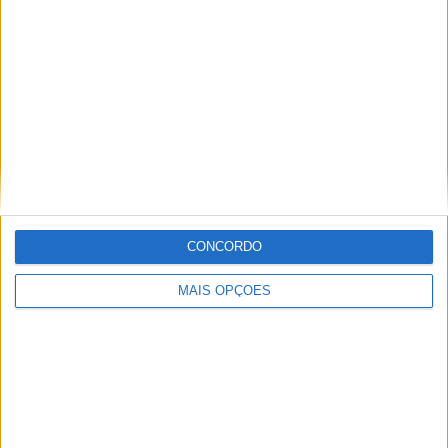
MotoGP: Reviravolta? Miguel Oliveira pode
ter vaga em 2026
28 AGOSTO, 2025
MotoGP: Paolo Campinoti (Pramac) faz
revelações ‘desconfortáveis’ sobre Marc
Márquez
16 OUTUBRO, 2025
MotoGP: Toprak Razgatlioglu ‘muito
superior’ a Miguel Oliveira
CONCORDO
29 DEZEMBRO, 2025
MAIS OPÇÕES
Sobre