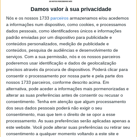
CN Enduro, Açores, 1.º dia: Consistência
dá vitória a Diogo Ventura
Damos valor à sua privacidade
POR
JORGE RÓ JR.
12 MARÇO, 2022
0
Nós e os nossos 1733
parceiros
armazenamos e/ou acedemos
a informações num dispositivo, como cookies, e processamos
CN Enduro: 22 anos depois, o regresso
dados pessoais, como identificadores únicos e informações
aos Açores
padrão enviadas por um dispositivo para publicidade e
POR
JORGE RÓ JR.
11 MARÇO, 2022
0
conteúdos personalizados, medição de publicidade e
conteúdos, pesquisa de audiências e desenvolvimento de
Luís Oliveira, CN Enduro, Tábua: “Perdi
serviços.
Com a sua permissão, nós e os nossos parceiros
muito tempo no início”
poderemos usar identificação e dados de geolocalização
POR
JORGE RÓ JR.
14 FEVEREIRO, 2022
0
precisos através da procura de dispositivos. Poderá clicar para
consentir o processamento por nossa parte e pela parte dos
CN Enduro, Tábua, Final: Diogo Ventura
nossos 1733 parceiros, conforme descrito acima. Em
abre temporada com triunfo
alternativa, pode aceder a informações mais pormenorizadas e
alterar as suas preferências antes de consentir ou recusar o
POR
JORGE RÓ JR.
13 FEVEREIRO, 2022
0
consentimento.
Tenha em atenção que algum processamento
CN Enduro, Tábua, 3.ª volta: Luís Oliveira
dos seus dados pessoais poderá não exigir o seu
mais próximo de Diogo Ventura
consentimento, mas que tem o direito de se opor a esse
processamento. As suas preferências serão aplicadas apenas a
POR
JORGE RÓ JR.
13 FEVEREIRO, 2022
0
este website. Você pode alterar suas preferências ou retirar seu
CN Enduro, Tábua, 2.ª volta: Ventura
consentimento a qualquer momento voltando a este site e