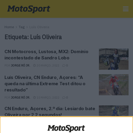
Home
Tag
Luís Oliveira
Etiqueta:
Luís Oliveira
CN Motocross, Lustosa, MX2: Domínio
incontestado de Sandro Lobo
POR
JORGE RÓ JR.
20 MARÇO, 2022
0
Luís Oliveira, CN Enduro, Açores: “A
queda na última Extreme Test ditou o
resultado”
POR
JORGE RÓ JR.
15 MARÇO, 2022
0
CN Enduro, Açores, 2.º dia: Lesiardo bate
Oliveira por 2,2 segundos!
POR
JORGE RÓ JR.
13 MARÇO, 2022
0