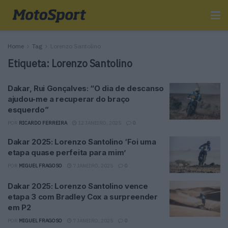
Home
Tag
Lorenzo Santolino
Etiqueta:
Lorenzo Santolino
Dakar, Rui Gonçalves: “O dia de descanso
ajudou-me a recuperar do braço
esquerdo”
POR
RICARDO FERREIRA
12 JANEIRO, 2025
0
Dakar 2025: Lorenzo Santolino ‘Foi uma
etapa quase perfeita para mim’
POR
MIGUEL FRAGOSO
7 JANEIRO, 2025
0
Dakar 2025: Lorenzo Santolino vence
etapa 3 com Bradley Cox a surpreender
em P2
POR
MIGUEL FRAGOSO
7 JANEIRO, 2025
0