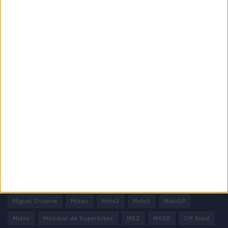
Especialistas em Motos, MotoGP, MXGP, Enduro, SuperBikes,
Motocross, Trial
Informação importante
Ficha técnica
Estatuto editorial
Política de privacidade
Termos e condições
Informação Legal
Como anunciar
Tags
Miguel Oliveira
Motas
Moto2
Moto3
MotoGP
Motos
Mundial de Superbikes
MX2
MXGP
Off Road