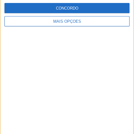
CONCORDO
MotoGP: Reviravolta? Miguel Oliveira pode
ter vaga em 2026
MAIS OPÇÕES
28 AGOSTO, 2025
MotoGP: Paolo Campinoti (Pramac) faz
revelações ‘desconfortáveis’ sobre Marc
Márquez
16 OUTUBRO, 2025
MotoGP: Toprak Razgatlioglu ‘muito
superior’ a Miguel Oliveira
29 DEZEMBRO, 2025
Sobre