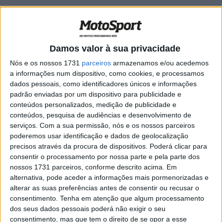
TT: Baja Aragón, SS3, Final: Terceira
vitória de Schareina em Teruel
POR
RICARDO FERREIRA
28 JULHO, 2024
0
Damos valor à sua privacidade
TT: Baja de Aragón, SS1: Schareina amplia
Nós e os nossos 1731
parceiros
armazenamos e/ou acedemos
a liderança nas motos
a informações num dispositivo, como cookies, e processamos
POR
RICARDO FERREIRA
27 JULHO, 2024
0
dados pessoais, como identificadores únicos e informações
padrão enviadas por um dispositivo para publicidade e
Rally Raid Portugal, Etapa 1, Atualização:
conteúdos personalizados, medição de publicidade e
Triunfo de Schareina, Cox e Van Beveren
conteúdos, pesquisa de audiências e desenvolvimento de
penalizados
serviços.
Com a sua permissão, nós e os nossos parceiros
POR
REDAÇÃO
3 ABRIL, 2024
0
poderemos usar identificação e dados de geolocalização
precisos através da procura de dispositivos. Poderá clicar para
Rally Raid Portugal: 3 equipas de fábrica
consentir o processamento por nossa parte e pela parte dos
e várias estrelas do Dakar
nossos 1731 parceiros, conforme descrito acima. Em
POR
RICARDO FERREIRA
2 ABRIL, 2024
0
alternativa, pode aceder a informações mais pormenorizadas e
alterar as suas preferências antes de consentir ou recusar o
Rúben Faria, Rally Raid Portugal: “Acho
consentimento.
Tenha em atenção que algum processamento
que vai ser um desafio único e uma prova
dos seus dados pessoais poderá não exigir o seu
bastante disputada”
consentimento, mas que tem o direito de se opor a esse