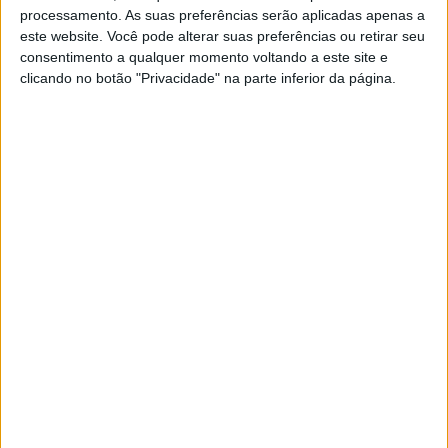
POR
JORGE RÓ JR.
22 MARÇO, 2024
0
processamento. As suas preferências serão aplicadas apenas a
este website. Você pode alterar suas preferências ou retirar seu
Dakar, Etapa 2: Problemas mecânicos
consentimento a qualquer momento voltando a este site e
colocam Lorenzo Santolino de fora
clicando no botão "Privacidade" na parte inferior da página.
POR
JORGE RÓ JR.
7 JANEIRO, 2024
0
Dakar: Que pilotos vão representar as
principais equipas nas motos?
POR
JORGE RÓ JR.
2 JANEIRO, 2024
0
Vídeo, Dakar 2024 – Sherco Racing
Factory
POR
RICARDO FERREIRA
29 DEZEMBRO, 2023
0
Morocco Desert Challenge, Final:
Gonçalves venceu 4 das 8 etapas! Patrão
e Vargas no Top 6!
POR
JORGE RÓ JR.
30 ABRIL, 2023
0
Morocco Desert Challenge, Etapa 5:
Gonçalves, Patrão e Vargas de novo no