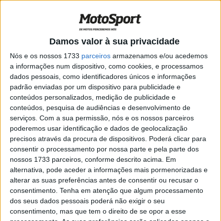
MXGP, Tim Gajser (4º.): “Foi difícil
encontrar o ritmo neste fim de semana”
POR
RICARDO FERREIRA
29 JULHO, 2024
0
Damos valor à sua privacidade
MXGP, Jeffrey Herlings (1º): “Todos os
pontos contam e hoje lutei por cada um
Nós e os nossos 1733
parceiros
armazenamos e/ou acedemos
deles”
a informações num dispositivo, como cookies, e processamos
dados pessoais, como identificadores únicos e informações
POR
RICARDO FERREIRA
28 JULHO, 2024
0
padrão enviadas por um dispositivo para publicidade e
MXGP, Corrida 2: Duplo triunfo de
conteúdos personalizados, medição de publicidade e
Herlings na Bélgica
conteúdos, pesquisa de audiências e desenvolvimento de
serviços.
Com a sua permissão, nós e os nossos parceiros
POR
RICARDO FERREIRA
29 JULHO, 2024
0
poderemos usar identificação e dados de geolocalização
Vídeo MXGP: Os primeiros líderes nas
precisos através da procura de dispositivos. Poderá clicar para
areias de Lommel
consentir o processamento por nossa parte e pela parte dos
nossos 1733 parceiros, conforme descrito acima. Em
POR
RICARDO FERREIRA
28 JULHO, 2024
0
alternativa, pode aceder a informações mais pormenorizadas e
alterar as suas preferências antes de consentir ou recusar o
MXGP, Lommel: Jorge Prado primeiro
consentimento.
Tenha em atenção que algum processamento
líder na Bélgica
dos seus dados pessoais poderá não exigir o seu
POR
RICARDO FERREIRA
27 JULHO, 2024
0
consentimento, mas que tem o direito de se opor a esse