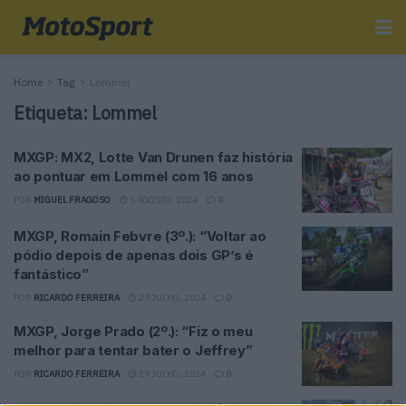
Home
Tag
Lommel
Etiqueta:
Lommel
MXGP: MX2, Lotte Van Drunen faz história
ao pontuar em Lommel com 16 anos
POR
MIGUEL FRAGOSO
5 AGOSTO, 2024
0
MXGP, Romain Febvre (3º.): “Voltar ao
pódio depois de apenas dois GP’s é
fantástico”
POR
RICARDO FERREIRA
29 JULHO, 2024
0
MXGP, Jorge Prado (2º.): “Fiz o meu
melhor para tentar bater o Jeffrey”
POR
RICARDO FERREIRA
29 JULHO, 2024
0