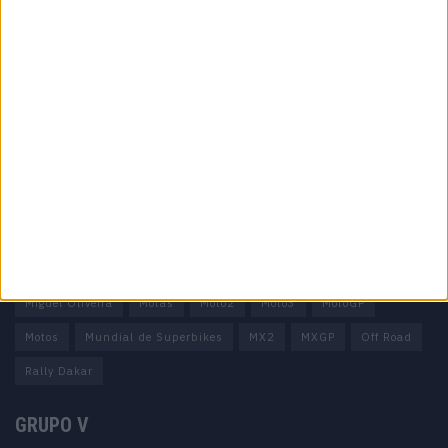
Informação importante
Ficha técnica
Estatuto editorial
Política de privacidade
Termos e condições
Informação Legal
Como anunciar
Tags
Miguel Oliveira
Motas
Moto2
Moto3
MotoGP
Motos
Mundial de Superbikes
MX2
MXGP
Off Road
Rally Dakar
GRUPO V