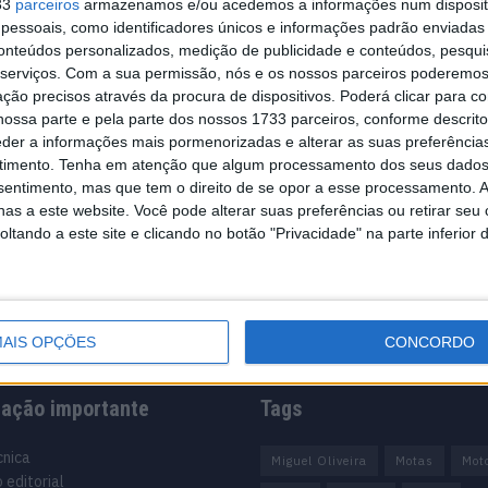
33
parceiros
armazenamos e/ou acedemos a informações num dispositi
essoais, como identificadores únicos e informações padrão enviadas 
conteúdos personalizados, medição de publicidade e conteúdos, pesqui
serviços.
Com a sua permissão, nós e os nossos parceiros poderemos 
ção precisos através da procura de dispositivos. Poderá clicar para co
ossa parte e pela parte dos nossos 1733 parceiros, conforme descrit
eder a informações mais pormenorizadas e alterar as suas preferência
timento.
Tenha em atenção que algum processamento dos seus dados
nsentimento, mas que tem o direito de se opor a esse processamento. A
as a este website. Você pode alterar suas preferências ou retirar seu
tando a este site e clicando no botão "Privacidade" na parte inferior 
AIS OPÇÕES
CONCORDO
mação importante
Tags
cnica
Miguel Oliveira
Motas
Mot
 editorial