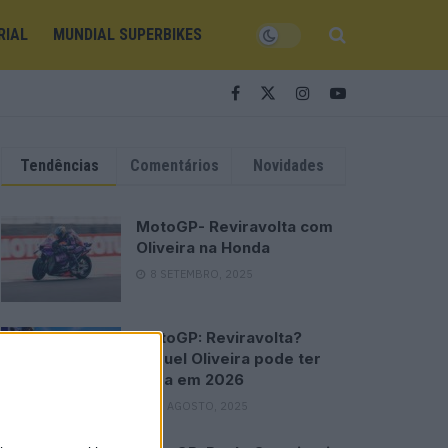
RIAL
MUNDIAL SUPERBIKES
Tendências
Comentários
Novidades
MotoGP- Reviravolta com
Oliveira na Honda
8 SETEMBRO, 2025
MotoGP: Reviravolta?
Miguel Oliveira pode ter
vaga em 2026
28 AGOSTO, 2025