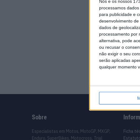
Nós e os nossos 17
processamos dados p
para publicidade e 
desenvolvimento de 
dados de geolocaliza
processamento por n
alternativa, pode ac
ou recusar o consen
não exigir o seu co
serão aplicadas apen
qualquer momento vol
M
Sobre
Infor
Especialistas em Motos, MotoGP, MXGP,
Ficha té
Enduro, SuperBikes, Motocross, Trial
Estatuto