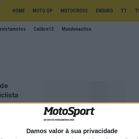
HOME
MOTO GP
MOTOCROSS
ENDURO
TT
T
evistamotos
Calibre12
Mundonautico
 de
clista
NTE COM A
 PAIXÃO PELAS
Damos valor à sua privacidade