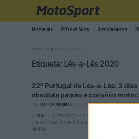
Motomais
Offroad Moto
Revistacarros
R
Home
Tag
Lés-a-Lés 2020
Etiqueta:
Lés-a-Lés 2020
22º Portugal de Lés-a-Lés: 3 dias
absoluta paixão e convívio motoci
POR
RICARDO FERREIRA
5 OUTUBRO, 2020
0
O MUNDO COMO O CONHECEMOS, MUDOU RADICALME
CHEGADA DA PANDEMIA GLOBAL DO COVID-19, MAS A
MOTOS ...