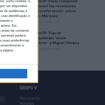
MotoGP: Paolo Campinoti
vo, como cookies, e
(Pramac) faz revelações
por um dispositivo
‘desconfortáveis’ sobre
sa de audiências e
Marc Márquez
usar identificação e
nsentir o
16 OUTUBRO, 2025
o acima. Em
s antes de consentir
MotoGP: Toprak
 pessoais poderá
Razgatlioglu ‘muito
s suas preferências
superior’ a Miguel Oliveira
 consentimento a
29 DEZEMBRO, 2025
da página.
GRUPO V
Motosport ES
o2
Motomais