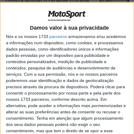
Troféu Kawasaki ZCUP IBÉRICO já este
fim de semana de 20 e 21 de Julho no
Autódromo Estoril
POR
PEDRO ROCHA
16 JULHO, 2019
0
Damos valor à sua privacidade
Troféu Kawasaki ZCUP.PT no CNV em
Nós e os nossos 1733
parceiros
armazenamos e/ou acedemos
Portimão – Uma prova atribulada mas
a informações num dispositivo, como cookies, e processamos
divertida
dados pessoais, como identificadores únicos e informações
POR
PEDRO ROCHA
19 JUNHO, 2019
0
padrão enviadas por um dispositivo para publicidade e
conteúdos personalizados, medição de publicidade e
Kit de Transformação da Kawasaki Z900
conteúdos, pesquisa de audiências e desenvolvimento de
na Icónica ZXR 750 H1
serviços.
Com a sua permissão, nós e os nossos parceiros
POR
PEDRO ROCHA
27 SETEMBRO, 2018
0
poderemos usar identificação e dados de geolocalização
precisos através da procura de dispositivos. Poderá clicar para
4ª Prova do Troféu Kawasaki ZCUP.PT –
consentir o processamento por nossa parte e pela parte dos
Circuito do Estoril ( CNV3 )
nossos 1733 parceiros, conforme descrito acima. Em
POR
PEDRO ROCHA
4 JULHO, 2018
0
alternativa, pode aceder a informações mais pormenorizadas e
alterar as suas preferências antes de consentir ou recusar o
Troféu ZCUP.PT – 3ª Prova no Circuito de
consentimento.
Tenha em atenção que algum processamento
Portimão “Full Story”
dos seus dados pessoais poderá não exigir o seu
POR
PEDRO ROCHA
20 JUNHO, 2018
0
consentimento, mas que tem o direito de se opor a esse