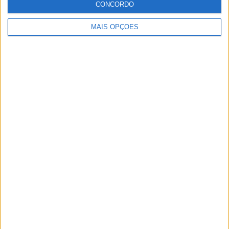
CONCORDO
ter vaga em 2026
28 AGOSTO, 2025
MAIS OPÇÕES
MotoGP: Paolo Campinoti (Pramac) faz
revelações ‘desconfortáveis’ sobre Marc
Márquez
16 OUTUBRO, 2025
MotoGP: Toprak Razgatlioglu ‘muito
superior’ a Miguel Oliveira
29 DEZEMBRO, 2025
Sobre
Especialistas em Motos, MotoGP, MXGP, Enduro, SuperBikes,
Motocross, Trial