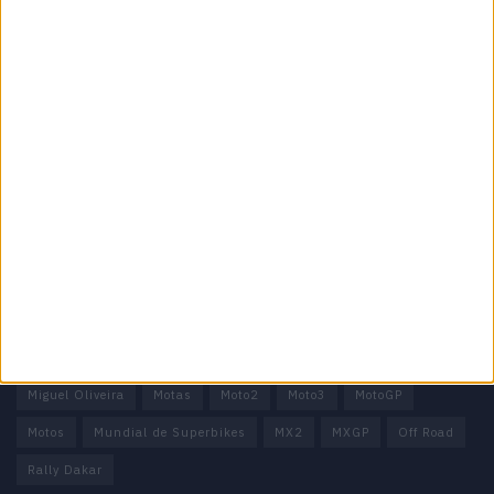
Informação importante
Ficha técnica
Estatuto editorial
Política de privacidade
Termos e condições
Informação Legal
Como anunciar
Tags
Miguel Oliveira
Motas
Moto2
Moto3
MotoGP
Motos
Mundial de Superbikes
MX2
MXGP
Off Road
Rally Dakar