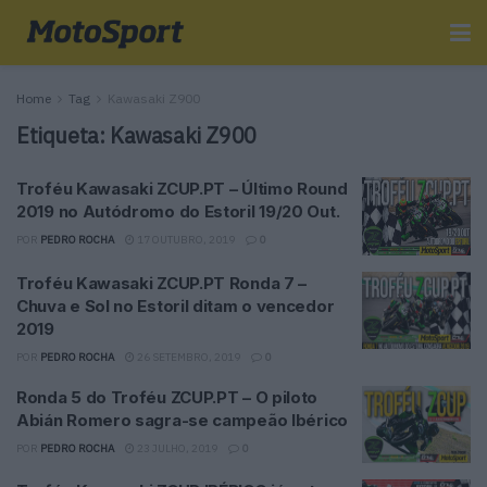
Home
Tag
Kawasaki Z900
Etiqueta:
Kawasaki Z900
Troféu Kawasaki ZCUP.PT – Último Round
2019 no Autódromo do Estoril 19/20 Out.
POR
PEDRO ROCHA
17 OUTUBRO, 2019
0
Troféu Kawasaki ZCUP.PT Ronda 7 –
Chuva e Sol no Estoril ditam o vencedor
2019
POR
PEDRO ROCHA
26 SETEMBRO, 2019
0
Ronda 5 do Troféu ZCUP.PT – O piloto
Abián Romero sagra-se campeão Ibérico
POR
PEDRO ROCHA
23 JULHO, 2019
0