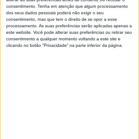
Z’s novamente a disputarem os primeiros lugares à geral
consentimento.
Tenha em atenção que algum processamento
e a lutarem entre si pela melhor classificação.
dos seus dados pessoais poderá não exigir o seu
consentimento, mas que tem o direito de se opor a esse
Artigos relacionados
processamento. As suas preferências serão aplicadas apenas a
este website. Você pode alterar suas preferências ou retirar seu
consentimento a qualquer momento voltando a este site e
MotoGP: Johann Zarco acelera
clicando no botão "Privacidade" na parte inferior da página.
recuperação e aponta regresso a Misano
8 AGOSTO, 2026
MotoGP: Moto3, Scott Ogden conquista
pole caseira em Silverstone
8 AGOSTO, 2026