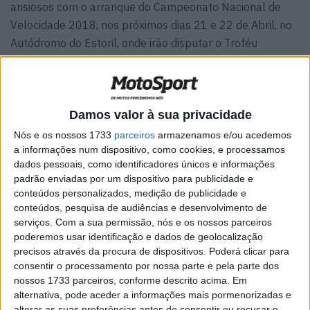
ansiosos com o arranque do Campeonato Nacional de
Velocidade 2018, nos próximos dias 21 e 22 de Abril, no
Autódromo do Estoril, onde irão disputar o Troféu
ZCUP.PT inserido no ENI-TLC.
Damos valor à sua privacidade
Nós e os nossos 1733
parceiros
armazenamos e/ou acedemos
a informações num dispositivo, como cookies, e processamos
dados pessoais, como identificadores únicos e informações
padrão enviadas por um dispositivo para publicidade e
conteúdos personalizados, medição de publicidade e
conteúdos, pesquisa de audiências e desenvolvimento de
serviços.
Com a sua permissão, nós e os nossos parceiros
poderemos usar identificação e dados de geolocalização
precisos através da procura de dispositivos. Poderá clicar para
consentir o processamento por nossa parte e pela parte dos
nossos 1733 parceiros, conforme descrito acima. Em
alternativa, pode aceder a informações mais pormenorizadas e
Espera-se por isso uma grelha bem composta, com as
alterar as suas preferências antes de consentir ou recusar o