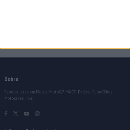
Silverstone com pole e recorde absoluto
8 AGOSTO, 2026
MotoGP: Morbidelli e Lecuona conquistam
as últimas vagas na Q2 em Silverstone
8 AGOSTO, 2026
Sobre
Especialistas em Motos, MotoGP, MXGP, Enduro, SuperBikes,
Motocross, Trial