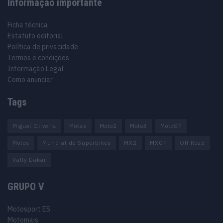
Informação importante
Ficha técnica
Estatuto editorial
Política de privacidade
Termos e condições
Informação Legal
Como anunciar
Tags
Miguel Oliveira
Motas
Moto2
Moto3
MotoGP
Motos
Mundial de Superbikes
MX2
MXGP
Off Road
Rally Dakar
GRUPO V
Motosport ES
Motomais