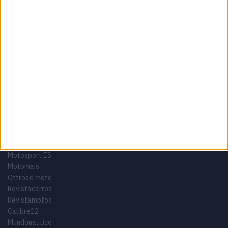
Termos e condições
Informação Legal
Como anunciar
Tags
Miguel Oliveira
Motas
Moto2
Moto3
MotoGP
Motos
Mundial de Superbikes
MX2
MXGP
Off Road
Rally Dakar
GRUPO V
Motosport ES
Motomais
Offroad moto
Revistacarros
Revistamotos
Calibre12
Mundonautico