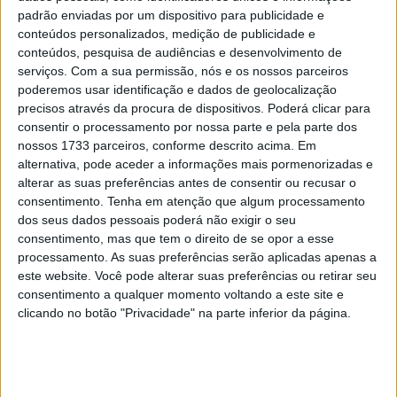
condecorado pela Rainha de Inglaterra
padrão enviadas por um dispositivo para publicidade e
POR
VIRGÍLIO MACHADO
31 DEZEMBRO, 2015
0
conteúdos personalizados, medição de publicidade e
conteúdos, pesquisa de audiências e desenvolvimento de
serviços.
Com a sua permissão, nós e os nossos parceiros
Tendências
Comentários
Novidades
poderemos usar identificação e dados de geolocalização
precisos através da procura de dispositivos. Poderá clicar para
consentir o processamento por nossa parte e pela parte dos
MotoGP- Reviravolta com Oliveira na Honda
nossos 1733 parceiros, conforme descrito acima. Em
8 SETEMBRO, 2025
alternativa, pode aceder a informações mais pormenorizadas e
alterar as suas preferências antes de consentir ou recusar o
MotoGP: Reviravolta? Miguel Oliveira pode
consentimento.
Tenha em atenção que algum processamento
ter vaga em 2026
dos seus dados pessoais poderá não exigir o seu
consentimento, mas que tem o direito de se opor a esse
28 AGOSTO, 2025
processamento. As suas preferências serão aplicadas apenas a
este website. Você pode alterar suas preferências ou retirar seu
MotoGP: Paolo Campinoti (Pramac) faz
revelações ‘desconfortáveis’ sobre Marc
consentimento a qualquer momento voltando a este site e
Márquez
clicando no botão "Privacidade" na parte inferior da página.
16 OUTUBRO, 2025
MotoGP: Toprak Razgatlioglu ‘muito
superior’ a Miguel Oliveira