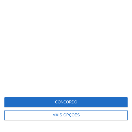
29 DEZEMBRO, 2025
Sobre
Especialistas em Motos, MotoGP, MXGP, Enduro, SuperBikes,
Motocross, Trial
Informação importante
CONCORDO
Ficha técnica
MAIS OPÇÕES
Estatuto editorial
Política de privacidade