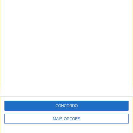
superior’ a Miguel Oliveira
29 DEZEMBRO, 2025
Sobre
Especialistas em Motos, MotoGP, MXGP, Enduro, SuperBikes,
Motocross, Trial
Informação importante
CONCORDO
Ficha técnica
MAIS OPÇÕES
Estatuto editorial
Política de privacidade