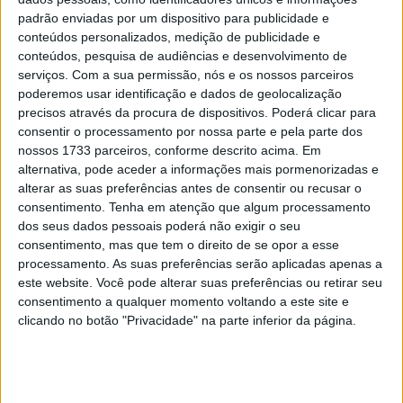
João Hortega renova ligação com a
padrão enviadas por um dispositivo para publicidade e
Salgados Moto
conteúdos personalizados, medição de publicidade e
POR
ALEXANDRE MELO
26 JANEIRO, 2016
0
conteúdos, pesquisa de audiências e desenvolvimento de
serviços.
Com a sua permissão, nós e os nossos parceiros
poderemos usar identificação e dados de geolocalização
Tendências
Comentários
Novidades
precisos através da procura de dispositivos. Poderá clicar para
consentir o processamento por nossa parte e pela parte dos
nossos 1733 parceiros, conforme descrito acima. Em
MotoGP- Reviravolta com Oliveira na Honda
alternativa, pode aceder a informações mais pormenorizadas e
8 SETEMBRO, 2025
alterar as suas preferências antes de consentir ou recusar o
consentimento.
Tenha em atenção que algum processamento
MotoGP: Reviravolta? Miguel Oliveira pode
dos seus dados pessoais poderá não exigir o seu
ter vaga em 2026
consentimento, mas que tem o direito de se opor a esse
28 AGOSTO, 2025
processamento. As suas preferências serão aplicadas apenas a
este website. Você pode alterar suas preferências ou retirar seu
MotoGP: Paolo Campinoti (Pramac) faz
consentimento a qualquer momento voltando a este site e
revelações ‘desconfortáveis’ sobre Marc
clicando no botão "Privacidade" na parte inferior da página.
Márquez
16 OUTUBRO, 2025
MotoGP: Toprak Razgatlioglu ‘muito