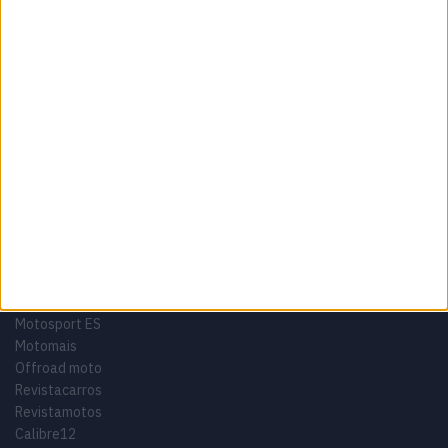
Termos e condições
Informação Legal
Como anunciar
Tags
Miguel Oliveira
Motas
Moto2
Moto3
MotoGP
Motos
Mundial de Superbikes
MX2
MXGP
Off Road
Rally Dakar
GRUPO V
Motosport ES
Motomais
Offroad moto
Revistacarros
Revistamotos
Calibre12