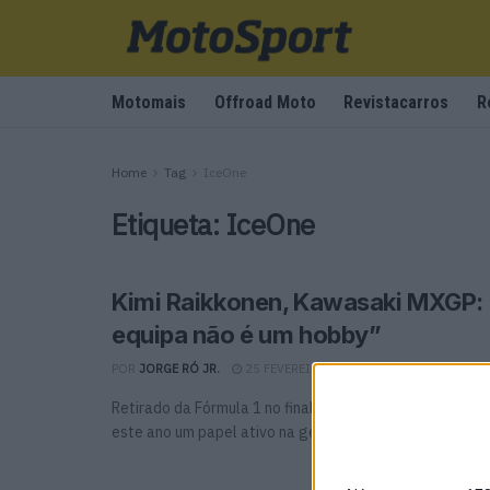
Motomais
Offroad Moto
Revistacarros
R
Home
Tag
IceOne
Etiqueta:
IceOne
Kimi Raikkonen, Kawasaki MXGP: 
equipa não é um hobby”
POR
JORGE RÓ JR.
25 FEVEREIRO, 2022
0
Retirado da Fórmula 1 no final do ano passado, Kimi Ra
este ano um papel ativo na gestão da ...