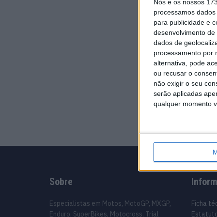
Nós e os nossos 17
processamos dados p
para publicidade e 
desenvolvimento de 
dados de geolocaliza
processamento por n
alternativa, pode ac
ou recusar o consen
não exigir o seu co
serão aplicadas apen
qualquer momento vol
M
Sobre
Infor
Especialistas em Motos, MotoGP, MXGP,
Ficha té
Enduro, SuperBikes, Motocross, Trial
Estatuto