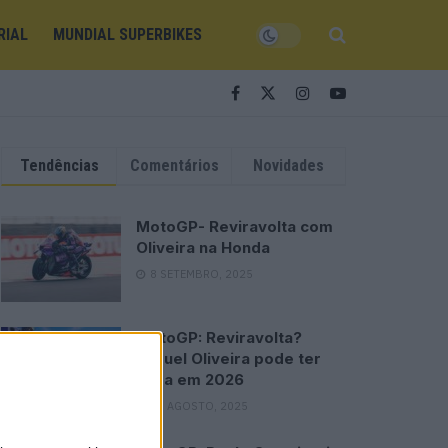
RIAL
MUNDIAL SUPERBIKES
Tendências
Comentários
Novidades
MotoGP- Reviravolta com
Oliveira na Honda
8 SETEMBRO, 2025
MotoGP: Reviravolta?
Miguel Oliveira pode ter
vaga em 2026
28 AGOSTO, 2025