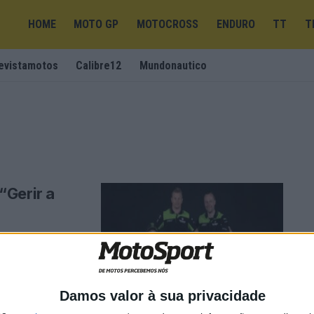
HOME
MOTO GP
MOTOCROSS
ENDURO
TT
T
evistamotos
Calibre12
Mundonautico
“Gerir a
ikkonen assume
Damos valor à sua privacidade