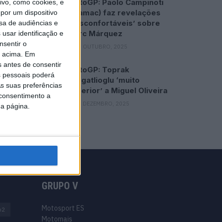
MotoGP: Paolo Campinoti
vo, como cookies, e
(Pramac) faz revelações
por um dispositivo
‘desconfortáveis’ sobre
sa de audiências e
Marc Márquez
usar identificação e
nsentir o
16 OUTUBRO, 2025
o acima. Em
s antes de consentir
MotoGP: Toprak
 pessoais poderá
Razgatlioglu ‘muito
s suas preferências
superior’ a Miguel Oliveira
 consentimento a
29 DEZEMBRO, 2025
da página.
GRUPO V
Motosport ES
o2
Motomais