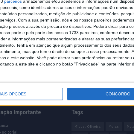
33
parceiros
armazenamos e/ou acedemos a informações num dispositi
essoais, como identificadores únicos e informações padrão enviadas 
conteúdos personalizados, medição de publicidade e conteúdos, pesqui
serviços.
Com a sua permissão, nós e os nossos parceiros poderemos 
ção precisos através da procura de dispositivos. Poderá clicar para co
ossa parte e pela parte dos nossos 1733 parceiros, conforme descrit
eder a informações mais pormenorizadas e alterar as suas preferência
timento.
Tenha em atenção que algum processamento dos seus dados
nsentimento, mas que tem o direito de se opor a esse processamento. A
as a este website. Você pode alterar suas preferências ou retirar seu
tando a este site e clicando no botão "Privacidade" na parte inferior 
AIS OPÇÕES
CONCORDO
mação importante
Tags
cnica
Miguel Oliveira
Motas
Mot
 editorial