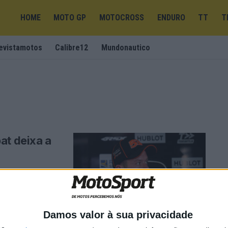
HOME
MOTO GP
MOTOCROSS
ENDURO
TT
T
evistamotos
Calibre12
Mundonautico
at deixa a
lguém tinha de sair
Damos valor à sua privacidade