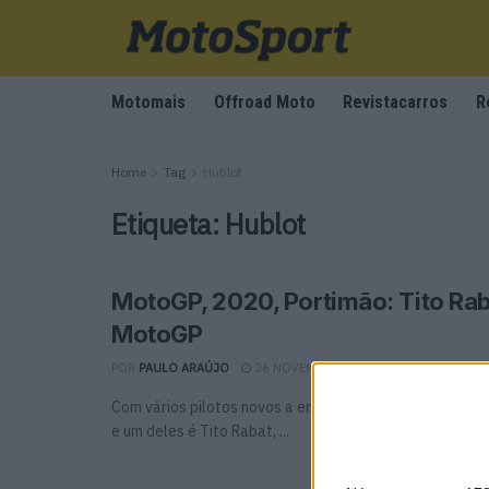
Motomais
Offroad Moto
Revistacarros
R
Home
Tag
Hublot
Etiqueta:
Hublot
MotoGP, 2020, Portimão: Tito Rab
MotoGP
POR
PAULO ARAÚJO
26 NOVEMBRO, 2020
0
Com vários pilotos novos a entrar na grelha em 2021, a
e um deles é Tito Rabat, ...