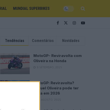
RIAL
MUNDIAL SUPERBIKES
Tendências
Comentários
Novidades
MotoGP- Reviravolta com
Oliveira na Honda
8 SETEMBRO, 2025
MotoGP: Reviravolta?
Miguel Oliveira pode ter
vaga em 2026
28 AGOSTO, 2025