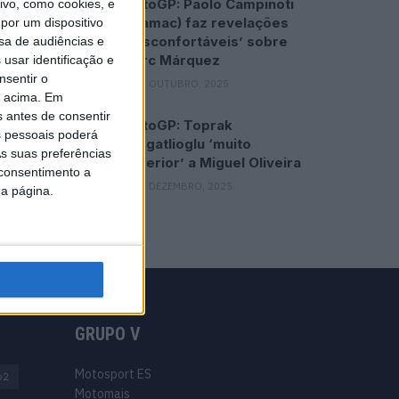
MotoGP: Paolo Campinoti
vo, como cookies, e
(Pramac) faz revelações
por um dispositivo
‘desconfortáveis’ sobre
sa de audiências e
Marc Márquez
usar identificação e
nsentir o
16 OUTUBRO, 2025
o acima. Em
s antes de consentir
MotoGP: Toprak
 pessoais poderá
Razgatlioglu ‘muito
s suas preferências
superior’ a Miguel Oliveira
 consentimento a
29 DEZEMBRO, 2025
da página.
GRUPO V
Motosport ES
o2
Motomais