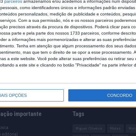
33
parceiros
armazenamos e/ou acedemos a informações num dispositi
essoais, como identificadores únicos e informações padrão enviadas 
e Tito
conteúdos personalizados, medição de publicidade e conteúdos, pesqui
serviços.
Com a sua permissão, nós e os nossos parceiros poderemos 
ção precisos através da procura de dispositivos. Poderá clicar para co
ossa parte e pela parte dos nossos 1733 parceiros, conforme descrit
eder a informações mais pormenorizadas e alterar as suas preferência
lugar na Ducati
timento.
Tenha em atenção que algum processamento dos seus dados
nsentimento, mas que tem o direito de se opor a esse processamento. A
as a este website. Você pode alterar suas preferências ou retirar seu
tando a este site e clicando no botão "Privacidade" na parte inferior 
AIS OPÇÕES
CONCORDO
mação importante
Tags
cnica
Miguel Oliveira
Motas
Mot
 editorial