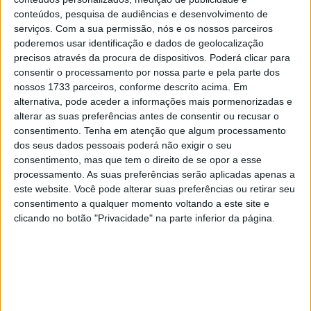
28 AGOSTO, 2025
conteúdos, pesquisa de audiências e desenvolvimento de
serviços.
Com a sua permissão, nós e os nossos parceiros
MotoGP: Paolo Campinoti (Pramac) faz
poderemos usar identificação e dados de geolocalização
revelações ‘desconfortáveis’ sobre Marc
precisos através da procura de dispositivos. Poderá clicar para
Márquez
consentir o processamento por nossa parte e pela parte dos
16 OUTUBRO, 2025
nossos 1733 parceiros, conforme descrito acima. Em
alternativa, pode aceder a informações mais pormenorizadas e
MotoGP: Toprak Razgatlioglu ‘muito
alterar as suas preferências antes de consentir ou recusar o
superior’ a Miguel Oliveira
consentimento.
Tenha em atenção que algum processamento
29 DEZEMBRO, 2025
dos seus dados pessoais poderá não exigir o seu
consentimento, mas que tem o direito de se opor a esse
processamento. As suas preferências serão aplicadas apenas a
este website. Você pode alterar suas preferências ou retirar seu
consentimento a qualquer momento voltando a este site e
clicando no botão "Privacidade" na parte inferior da página.
Sobre
Especialistas em Motos, MotoGP, MXGP, Enduro, SuperBikes,
Motocross, Trial