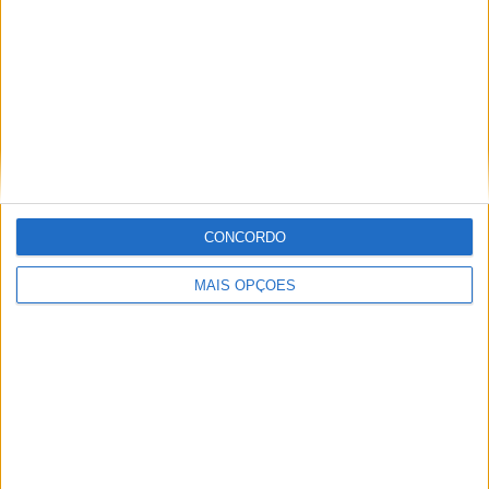
Informação importante
Ficha técnica
Estatuto editorial
Política de privacidade
Termos e condições
Informação Legal
CONCORDO
Como anunciar
MAIS OPÇÕES
Tags
Miguel Oliveira
Motas
Moto2
Moto3
MotoGP
Motos
Mundial de Superbikes
MX2
MXGP
Off Road
Rally Dakar