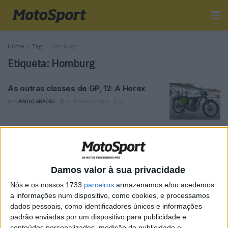
Home
Tag
Homburg
Etiqueta:
Homburg
As outras classes de GP, 12: A Horex
POR
PAULO ARAÚJO
28 JANEIRO, 2021
0
Tendências
Comentários
Novidades
Damos valor à sua privacidade
MotoGP- Reviravolta com Oliveira na Honda
Nós e os nossos 1733
parceiros
armazenamos e/ou acedemos
8 SETEMBRO, 2025
a informações num dispositivo, como cookies, e processamos
dados pessoais, como identificadores únicos e informações
MotoGP: Reviravolta? Miguel Oliveira pode
padrão enviadas por um dispositivo para publicidade e
ter vaga em 2026
conteúdos personalizados, medição de publicidade e